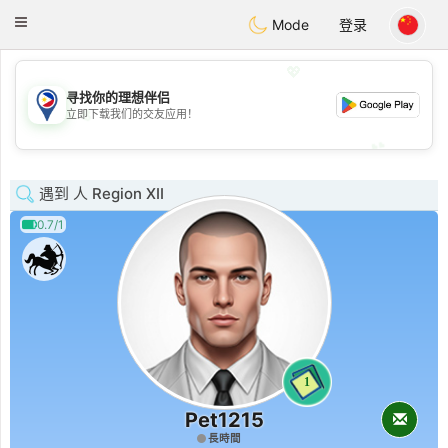
Philippines
Chat
Toggle
Mode
登录
navigation
💖
寻找你的理想伴侣
💖
立即下载我们的交友应用！
💕
💕
遇到 人 Region XII
0.7/1
1
Pet1215
長時間