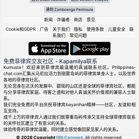
遇到 Zamboanga Peninsula
新闻
|
诈骗者
|
商店
|
意见
Cookie和GDPR
|
广告
|
关于我们
|
隐私
|
使用条款
|
儿童安全
|
联
系我们
|
常见问题
免费菲律宾交友社区 - Kapamilya联系
Kumusta！欢迎来到菲律宾最温暖的真诚联系社区。Philippines-
chat.com汇集从马尼拉活力到宿雾岛屿的菲律宾单身人士，以及世界
各地的菲律宾社区。
无论您身在达沃的发展中、碧瑶的山区还是全球的菲律宾社区，都能
与分享菲律宾家庭、待客之道和对他人真诚关怀价值观的兼容人士联
系。
我们完全免费的平台庆祝菲律宾bayanihan精神——社区、友谊和相
互支持。
成千上万的菲律宾人通过我们既尊重岛屿传承又支持全球菲律宾联系
的关怀社区建立了有意义的关系。
体验传奇的菲律宾温暖，同时建立感觉像回家见家人的关系。
© 2026 Copyright
ISN Connect
.
All rights reserved.