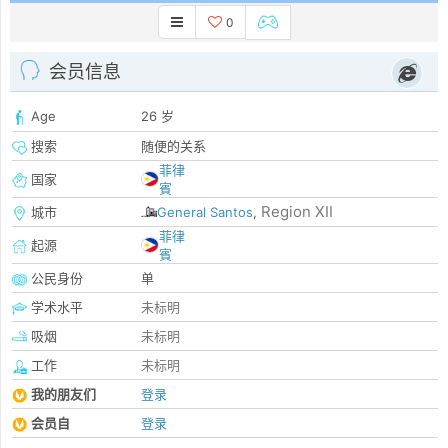
0
会员信息
Age
26 岁
搜索
随便的关系
菲律
国家
賓
Region XII
城市
General Santos
,
菲律
起源
賓
公民身份
单
学术水平
未标明
吸烟
未标明
工作
未标明
我的朋友们
登录
会员自
登录