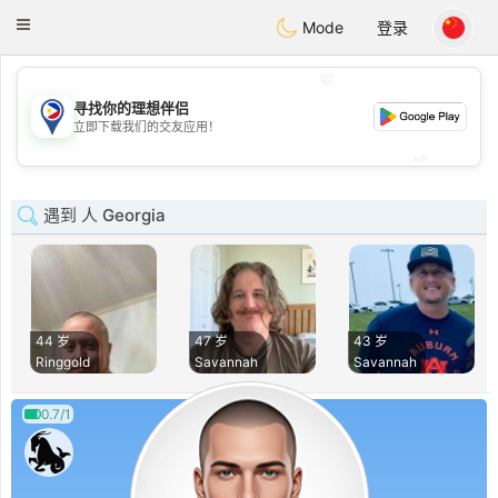
Philippines
Chat
Toggle
Mode
登录
navigation
💖
寻找你的理想伴侣
💖
立即下载我们的交友应用！
💕
💕
遇到 人 Georgia
44 岁
47 岁
43 岁
Ringgold
Savannah
Savannah
0.7/1