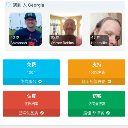
遇到 人 Georgia
43 岁
65 岁
43 岁
Savannah
Warner Robins
Hinesville
免费
支持
%
100
100%免费
免费服务
倾听的管理员
认真
访客
优质档案
访问量很高
已确认品质
最佳 菲律賓