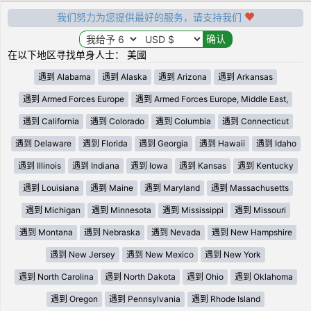
我们努力为您提供最好的服务，请支持我们
在以下地区寻找单身人士： 美國
遇到 Alabama
遇到 Alaska
遇到 Arizona
遇到 Arkansas
遇到 Armed Forces Europe
遇到 Armed Forces Europe, Middle East,
遇到 California
遇到 Colorado
遇到 Columbia
遇到 Connecticut
遇到 Delaware
遇到 Florida
遇到 Georgia
遇到 Hawaii
遇到 Idaho
遇到 Illinois
遇到 Indiana
遇到 Iowa
遇到 Kansas
遇到 Kentucky
遇到 Louisiana
遇到 Maine
遇到 Maryland
遇到 Massachusetts
遇到 Michigan
遇到 Minnesota
遇到 Mississippi
遇到 Missouri
遇到 Montana
遇到 Nebraska
遇到 Nevada
遇到 New Hampshire
遇到 New Jersey
遇到 New Mexico
遇到 New York
遇到 North Carolina
遇到 North Dakota
遇到 Ohio
遇到 Oklahoma
遇到 Oregon
遇到 Pennsylvania
遇到 Rhode Island