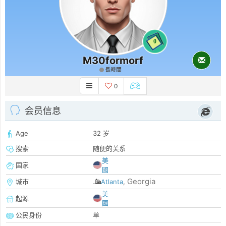
0
M30formorf
長時間
0
会员信息
Age
32 岁
搜索
随便的关系
美
国家
國
Georgia
城市
Atlanta
,
美
起源
國
公民身份
单