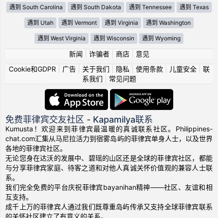
遇到 South Carolina
遇到 South Dakota
遇到 Tennessee
遇到 Texas
遇到 Utah
遇到 Vermont
遇到 Virginia
遇到 Washington
遇到 West Virginia
遇到 Wisconsin
遇到 Wyoming
新闻
|
诈骗者
|
商店
|
意见
Cookie和GDPR
|
广告
|
关于我们
|
隐私
|
使用条款
|
儿童安全
|
联
系我们
|
常见问题
免费菲律宾交友社区 - Kapamilya联系
Kumusta！欢迎来到菲律宾最温暖的真诚联系社区。Philippines-
chat.com汇集从马尼拉活力到宿雾岛屿的菲律宾单身人士，以及世界
各地的菲律宾社区。
无论您身在达沃的发展中、碧瑶的山区还是全球的菲律宾社区，都能
与分享菲律宾家庭、待客之道和对他人真诚关怀价值观的兼容人士联
系。
我们完全免费的平台庆祝菲律宾bayanihan精神——社区、友谊和相
互支持。
成千上万的菲律宾人通过我们既尊重岛屿传承又支持全球菲律宾联系
的关怀社区建立了有意义的关系。