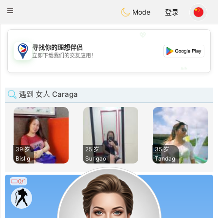
Philippines
Chat
Toggle
Mode
登录
navigation
💖
寻找你的理想伴侣
💖
立即下载我们的交友应用！
💕
💕
遇到 女人 Caraga
39 岁
25 岁
35 岁
Bislig
Surigao
Tandag
0/1