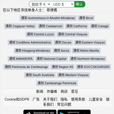
在以下地区寻找单身人士： 菲律賓
遇到 Autonomous in Muslim Mindanao
遇到 Bicol
遇到 Cagayan Valley
遇到 Calabarzon
遇到 California
遇到 Caraga
遇到 Central Luzon
遇到 Central Visayas
遇到 Cordillera Administrative
遇到 Davao
遇到 Eastern Visayas
遇到 Hilagang Mindanao
遇到 Ilocos
遇到 Metro Manila
遇到 MIMAROPA
遇到 National Capital
遇到 Northern Mindanao
遇到 Península de Zamboanga
遇到 Region XII
遇到 SOCCSKSARGEN
遇到 South Australia
遇到 Western Visayas
遇到 Zamboanga Peninsula
新闻
|
诈骗者
|
商店
|
意见
Cookie和GDPR
|
广告
|
关于我们
|
隐私
|
使用条款
|
儿童安全
|
联
系我们
|
常见问题