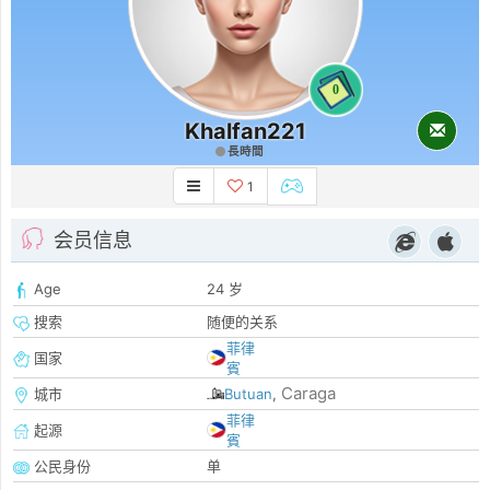
0
Khalfan221
長時間
1
会员信息
Age
24 岁
搜索
随便的关系
菲律
国家
賓
Caraga
城市
Butuan
,
菲律
起源
賓
公民身份
单