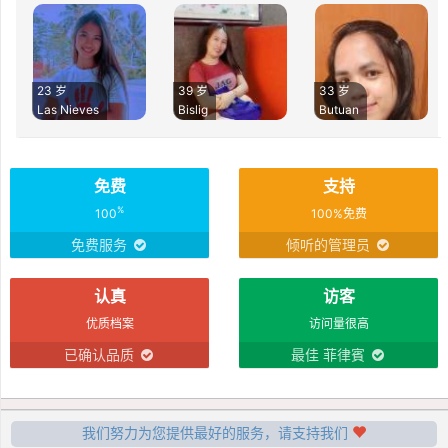
23 岁
39 岁
33 岁
Las Nieves
Bislig
Butuan
免费
支持
%
100
100%免费
免费服务
倾听的管理员
认真
访客
优质档案
访问量很高
已确认品质
最佳 菲律賓
我们努力为您提供最好的服务，请支持我们