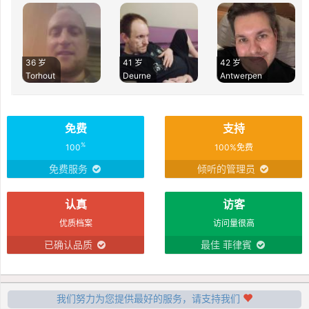
36 岁
41 岁
42 岁
Torhout
Deurne
Antwerpen
免费
支持
%
100
100%免费
免费服务
倾听的管理员
认真
访客
优质档案
访问量很高
已确认品质
最佳 菲律賓
我们努力为您提供最好的服务，请支持我们