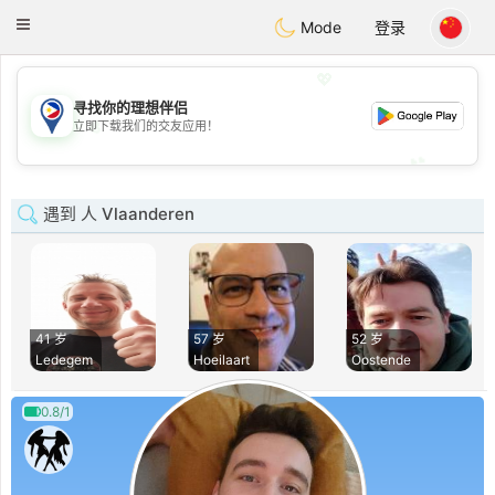
Philippines
Chat
Toggle
Mode
登录
navigation
💖
寻找你的理想伴侣
💖
立即下载我们的交友应用！
💕
💕
遇到 人 Vlaanderen
41 岁
57 岁
52 岁
Ledegem
Hoeilaart
Oostende
0.8/1