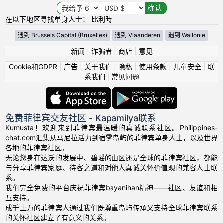
在以下地区寻找单身人士： 比利時
遇到 Brussels Capital (Bruxelles)
遇到 Vlaanderen
遇到 Wallonie
新闻
|
诈骗者
|
商店
|
意见
Cookie和GDPR
|
广告
|
关于我们
|
隐私
|
使用条款
|
儿童安全
|
联
系我们
|
常见问题
免费菲律宾交友社区 - Kapamilya联系
Kumusta！欢迎来到菲律宾最温暖的真诚联系社区。Philippines-
chat.com汇集从马尼拉活力到宿雾岛屿的菲律宾单身人士，以及世界
各地的菲律宾社区。
无论您身在达沃的发展中、碧瑶的山区还是全球的菲律宾社区，都能
与分享菲律宾家庭、待客之道和对他人真诚关怀价值观的兼容人士联
系。
我们完全免费的平台庆祝菲律宾bayanihan精神——社区、友谊和相
互支持。
成千上万的菲律宾人通过我们既尊重岛屿传承又支持全球菲律宾联系
的关怀社区建立了有意义的关系。