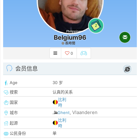
2
Belgium96
長時間
0
会员信息
Age
30 岁
搜索
认真的关系
比利
国家
時
Vlaanderen
城市
Ghent
,
比利
起源
時
公民身份
单