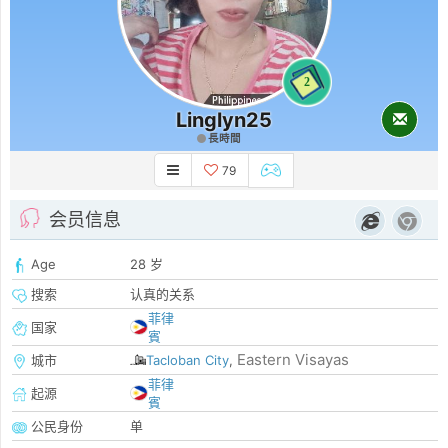
2
Linglyn25
長時間
79
会员信息
Age
28 岁
搜索
认真的关系
菲律
国家
賓
Eastern Visayas
城市
Tacloban City
,
菲律
起源
賓
公民身份
单