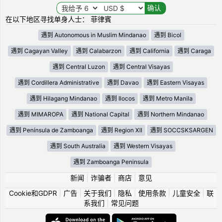
在以下地区寻找单身人士： 菲律賓
遇到 Autonomous in Muslim Mindanao
遇到 Bicol
遇到 Cagayan Valley
遇到 Calabarzon
遇到 California
遇到 Caraga
遇到 Central Luzon
遇到 Central Visayas
遇到 Cordillera Administrative
遇到 Davao
遇到 Eastern Visayas
遇到 Hilagang Mindanao
遇到 Ilocos
遇到 Metro Manila
遇到 MIMAROPA
遇到 National Capital
遇到 Northern Mindanao
遇到 Península de Zamboanga
遇到 Region XII
遇到 SOCCSKSARGEN
遇到 South Australia
遇到 Western Visayas
遇到 Zamboanga Peninsula
新闻
|
诈骗者
|
商店
|
意见
Cookie和GDPR
|
广告
|
关于我们
|
隐私
|
使用条款
|
儿童安全
|
联
系我们
|
常见问题