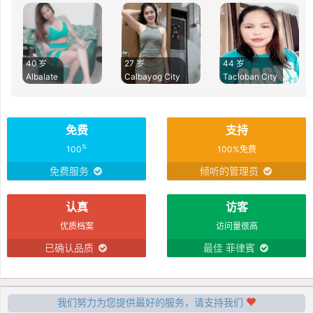
40 岁
27 岁
44 岁
Albalate
Calbayog City
Tacloban City
免费
支持
%
100
100%免费
免费服务
倾听的管理员
认真
访客
优质档案
访问量很高
已确认品质
最佳 菲律賓
我们努力为您提供最好的服务，请支持我们