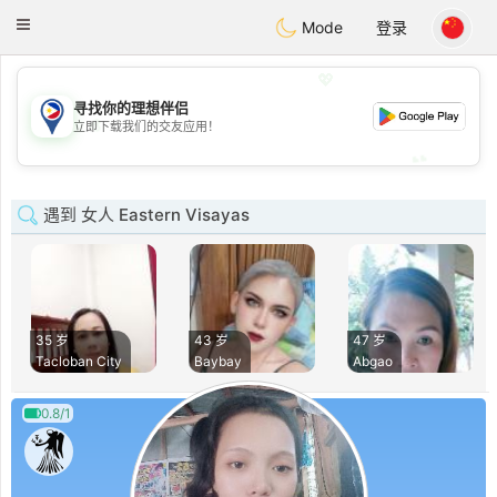
Philippines
Chat
Toggle
Mode
登录
navigation
💖
寻找你的理想伴侣
💖
立即下载我们的交友应用！
💕
💕
遇到 女人 Eastern Visayas
35 岁
43 岁
47 岁
Tacloban City
Baybay
Abgao
0.8/1