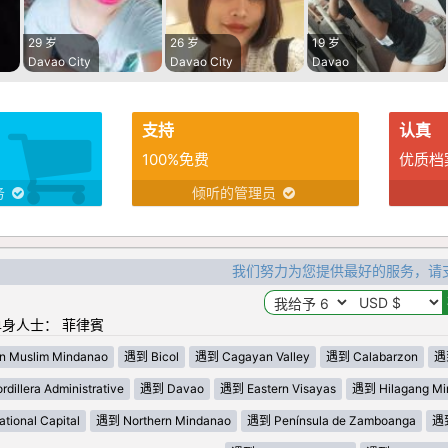
29 岁
26 岁
19 岁
Davao City
Davao City
Davao
支持
认真
100%免费
优质档
务
倾听的管理员
我们努力为您提供最好的服务，请
身人士： 菲律賓
n Muslim Mindanao
遇到 Bicol
遇到 Cagayan Valley
遇到 Calabarzon
遇到
dillera Administrative
遇到 Davao
遇到 Eastern Visayas
遇到 Hilagang Mi
ional Capital
遇到 Northern Mindanao
遇到 Península de Zamboanga
遇到