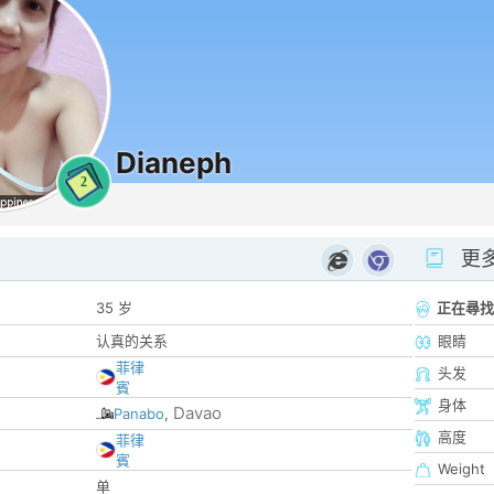
Dianeph
2
更
35 岁
正在尋找
认真的关系
眼睛
菲律
头发
賓
身体
Davao
Panabo
,
高度
菲律
賓
Weight
单