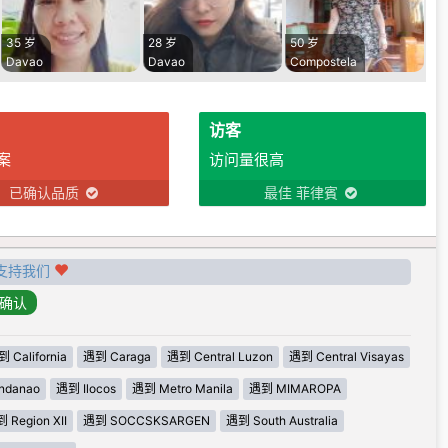
35 岁
28 岁
50 岁
Davao
Davao
Compostela
访客
案
访问量很高
已确认品质
最佳 菲律賓
支持我们
 California
遇到 Caraga
遇到 Central Luzon
遇到 Central Visayas
ndanao
遇到 Ilocos
遇到 Metro Manila
遇到 MIMAROPA
 Region XII
遇到 SOCCSKSARGEN
遇到 South Australia