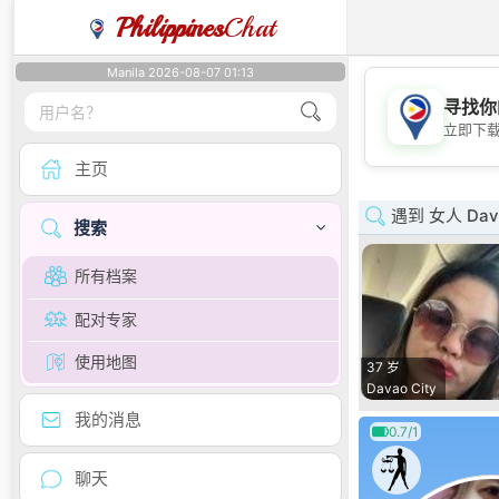
Philippines
Chat
Manila 2026-08-07 01:13
寻找你
立即下
主页
遇到 女人 Dav
搜索
所有档案
配对专家
使用地图
37 岁
Davao City
我的消息
0.7/1
聊天