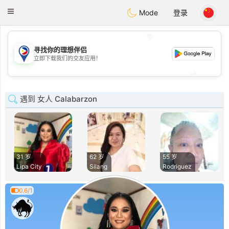
Philippines
Chat
Toggle
Mode
登录
navigation
💖
寻找你的理想伴侣
💖
立即下载我们的交友应用！
💕
💕
遇到 女人 Calabarzon
31 岁
62 岁
55 岁
Lipa City
Silang
Rodriguez
0.6/1