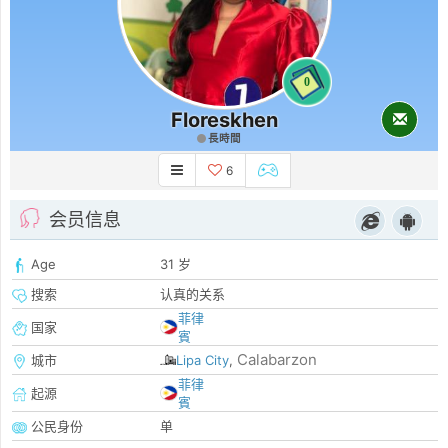
0
Floreskhen
長時間
6
会员信息
Age
31 岁
搜索
认真的关系
菲律
国家
賓
Calabarzon
城市
Lipa City
,
菲律
起源
賓
公民身份
单