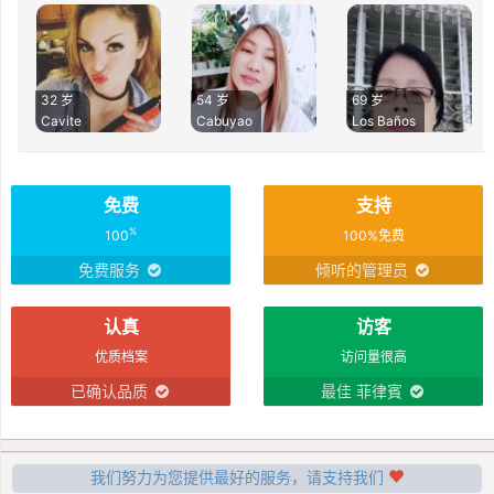
32 岁
54 岁
69 岁
Cavite
Cabuyao
Los Baños
免费
支持
%
100
100%免费
免费服务
倾听的管理员
认真
访客
优质档案
访问量很高
已确认品质
最佳 菲律賓
我们努力为您提供最好的服务，请支持我们