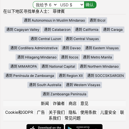
在以下地区寻找单身人士： 菲律賓
遇到 Autonomous in Muslim Mindanao
遇到 Bicol
遇到 Cagayan Valley
遇到 Calabarzon
遇到 California
遇到 Caraga
遇到 Central Luzon
遇到 Central Visayas
遇到 Cordillera Administrative
遇到 Davao
遇到 Eastern Visayas
遇到 Hilagang Mindanao
遇到 Ilocos
遇到 Metro Manila
遇到 MIMAROPA
遇到 National Capital
遇到 Northern Mindanao
遇到 Península de Zamboanga
遇到 Region XII
遇到 SOCCSKSARGEN
遇到 South Australia
遇到 Western Visayas
遇到 Zamboanga Peninsula
新闻
|
诈骗者
|
商店
|
意见
Cookie和GDPR
|
广告
|
关于我们
|
隐私
|
使用条款
|
儿童安全
|
联
系我们
|
常见问题