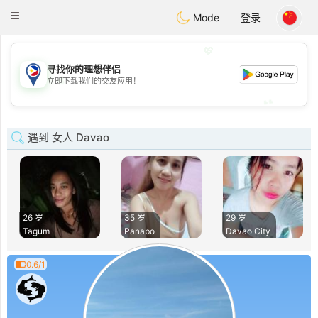
Philippines
Chat
Toggle
Mode
登录
navigation
💖
寻找你的理想伴侣
💖
立即下载我们的交友应用！
💕
💕
遇到 女人 Davao
26 岁
35 岁
29 岁
Tagum
Panabo
Davao City
0.6/1