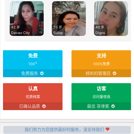
42 岁
36 岁
40 岁
Davao City
Sulop
Digos
免费
支持
%
100
100%免费
免费服务
倾听的管理员
认真
访客
优质档案
访问量很高
已确认品质
最佳 菲律賓
我们努力为您提供最好的服务，请支持我们