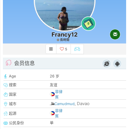
0
Francy12
長時間
5
会员信息
Age
26 岁
搜索
友谊
菲律
国家
賓
Davao
城市
Camudmud
,
菲律
起源
賓
公民身份
单