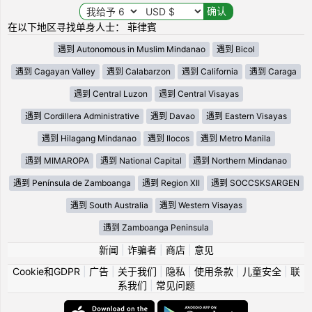
在以下地区寻找单身人士： 菲律賓
遇到 Autonomous in Muslim Mindanao
遇到 Bicol
遇到 Cagayan Valley
遇到 Calabarzon
遇到 California
遇到 Caraga
遇到 Central Luzon
遇到 Central Visayas
遇到 Cordillera Administrative
遇到 Davao
遇到 Eastern Visayas
遇到 Hilagang Mindanao
遇到 Ilocos
遇到 Metro Manila
遇到 MIMAROPA
遇到 National Capital
遇到 Northern Mindanao
遇到 Península de Zamboanga
遇到 Region XII
遇到 SOCCSKSARGEN
遇到 South Australia
遇到 Western Visayas
遇到 Zamboanga Peninsula
新闻
|
诈骗者
|
商店
|
意见
Cookie和GDPR
|
广告
|
关于我们
|
隐私
|
使用条款
|
儿童安全
|
联
系我们
|
常见问题