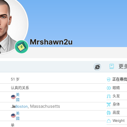
Mrshawn2u
0
更
51 岁
正在尋找
认真的关系
眼睛
美
头发
國
身体
Massachusetts
Boston
,
高度
美
國
Weight
单