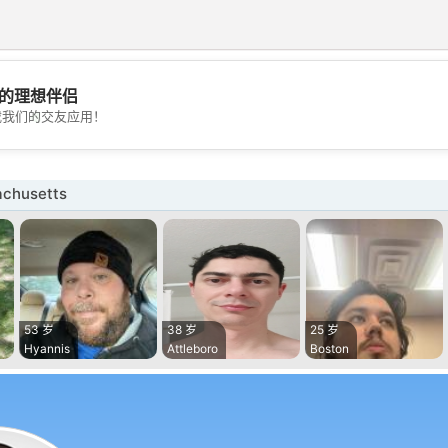
的理想伴侣
💖
载我们的交友应用！
💕
chusetts
53 岁
38 岁
25 岁
Hyannis
Attleboro
Boston