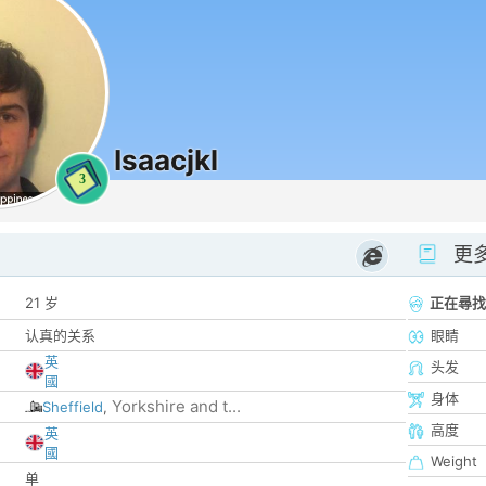
Isaacjkl
3
更
21 岁
正在尋找
认真的关系
眼睛
英
头发
國
身体
Yorkshire and t...
Sheffield
,
高度
英
國
Weight
单