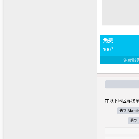
免费
%
100
免费服
在以下地区寻找单
遇到 Akrotir
遇到 N