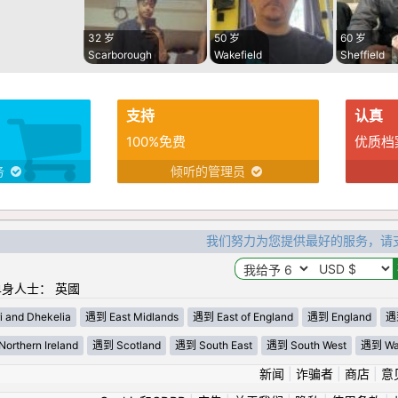
32 岁
50 岁
60 岁
Scarborough
Wakefield
Sheffield
支持
认真
100%免费
优质档
务
倾听的管理员
我们努力为您提供最好的服务，请
身人士： 英國
i and Dhekelia
遇到 East Midlands
遇到 East of England
遇到 England
遇到
orthern Ireland
遇到 Scotland
遇到 South East
遇到 South West
遇到 Wa
新闻
|
诈骗者
|
商店
|
意