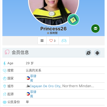
0
Princess26
長時間
3
会员信息
Age
29 岁
搜索
认真的关系
菲律
国家
賓
Northern Mindan...
城市
Cagayan De Oro City
,
菲律
起源
賓
公民身份
单