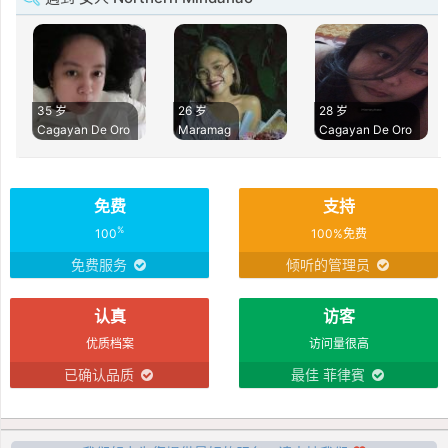
35 岁
26 岁
28 岁
Cagayan De Oro
Maramag
Cagayan De Oro
免费
支持
%
100
100%免费
免费服务
倾听的管理员
认真
访客
优质档案
访问量很高
已确认品质
最佳 菲律賓