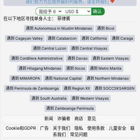
我们努力为您提供最好的服务，请支持我们
在以下地区寻找单身人士： 菲律賓
遇到 Autonomous in Muslim Mindanao
遇到 Bicol
遇到 Cagayan Valley
遇到 Calabarzon
遇到 California
遇到 Caraga
遇到 Central Luzon
遇到 Central Visayas
遇到 Cordillera Administrative
遇到 Davao
遇到 Eastern Visayas
遇到 Hilagang Mindanao
遇到 Ilocos
遇到 Metro Manila
遇到 MIMAROPA
遇到 National Capital
遇到 Northern Mindanao
遇到 Península de Zamboanga
遇到 Region XII
遇到 SOCCSKSARGEN
遇到 South Australia
遇到 Western Visayas
遇到 Zamboanga Peninsula
新闻
|
诈骗者
|
商店
|
意见
Cookie和GDPR
|
广告
|
关于我们
|
隐私
|
使用条款
|
儿童安全
|
联
系我们
|
常见问题