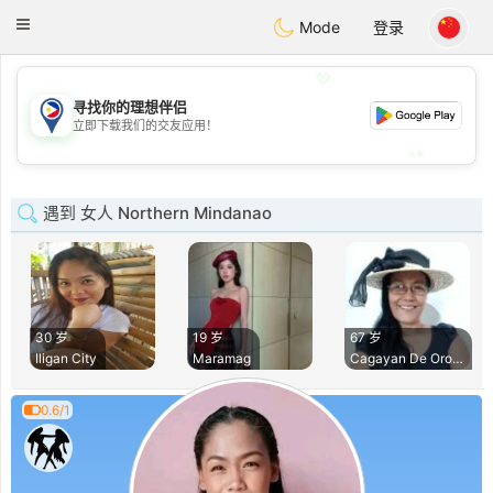
Philippines
Chat
Toggle
Mode
登录
navigation
💖
寻找你的理想伴侣
💖
立即下载我们的交友应用！
💕
💕
遇到 女人 Northern Mindanao
30 岁
19 岁
67 岁
Iligan City
Maramag
Cagayan De Oro Cit
0.6/1