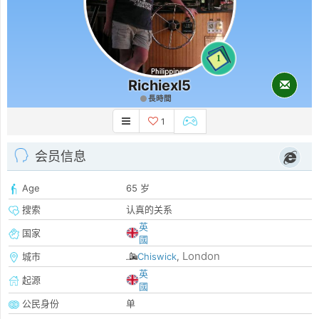
1
Richiexl5
長時間
1
会员信息
Age
65 岁
搜索
认真的关系
英
国家
國
London
城市
Chiswick
,
英
起源
國
公民身份
单