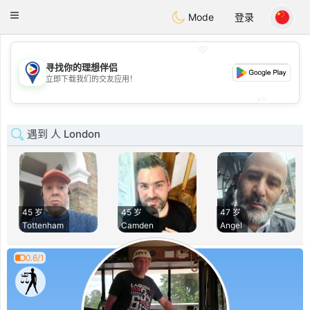
Philippines
Chat
Toggle
Mode
登录
navigation
💖
寻找你的理想伴侣
💖
立即下载我们的交友应用！
💕
💕
遇到 人 London
45 岁
45 岁
47 岁
Tottenham
Camden
Angel
0.6/1