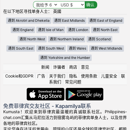
在以下地区寻找单身人士： 英國
遇到 Akrotiri and Dhekelia
遇到 East Midlands
遇到 East of England
遇到 England
遇到 Isle of Man
遇到 London
遇到 North East
遇到 North West
遇到 Northern Ireland
遇到 Scotland
遇到 South East
遇到 South West
遇到 Wales
遇到 West Midlands
遇到 Yorkshire and the Humber
新闻
|
诈骗者
|
商店
|
意见
Cookie和GDPR
|
广告
|
关于我们
|
隐私
|
使用条款
|
儿童安全
|
联
系我们
|
常见问题
免费菲律宾交友社区 - Kapamilya联系
Kumusta！欢迎来到菲律宾最温暖的真诚联系社区。Philippines-
chat.com汇集从马尼拉活力到宿雾岛屿的菲律宾单身人士，以及世界
各地的菲律宾社区。
无论您身在达沃的发展中、碧瑶的山区还是全球的菲律宾社区，都能