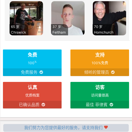
65 岁
37 岁
70 岁
Chiswick
Feltham
Hornchurch
免费
支持
%
100
100%免费
免费服务
倾听的管理员
认真
访客
优质档案
访问量很高
已确认品质
最佳 菲律賓
我们努力为您提供最好的服务，请支持我们