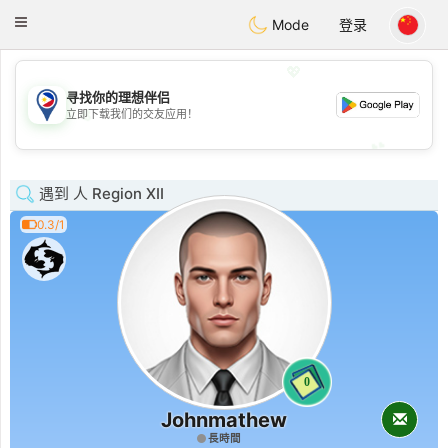
Philippines
Chat
Toggle
Mode
登录
navigation
💖
寻找你的理想伴侣
💖
立即下载我们的交友应用！
💕
💕
遇到 人 Region XII
0.3/1
0
Johnmathew
長時間