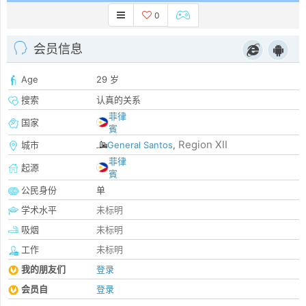
0
会员信息
Age
29 岁
搜索
认真的关系
菲律
国家
賓
Region XII
城市
General Santos
,
菲律
起源
賓
公民身份
单
学术水平
未标明
吸烟
未标明
工作
未标明
我的朋友们
登录
会员自
登录