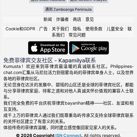
遇到 Zamboanga Peninsula
新闻
|
诈骗者
|
商店
|
意见
Cookie和GDPR
|
广告
|
关于我们
|
隐私
|
使用条款
|
儿童安全
|
联
系我们
|
常见问题
免费菲律宾交友社区 - Kapamilya联系
Kumusta！欢迎来到菲律宾最温暖的真诚联系社区。Philippines-
chat.com汇集从马尼拉活力到宿雾岛屿的菲律宾单身人士，以及世界
各地的菲律宾社区。
无论您身在达沃的发展中、碧瑶的山区还是全球的菲律宾社区，都能
与分享菲律宾家庭、待客之道和对他人真诚关怀价值观的兼容人士联
系。
我们完全免费的平台庆祝菲律宾bayanihan精神——社区、友谊和相
互支持。
成千上万的菲律宾人通过我们既尊重岛屿传承又支持全球菲律宾联系
的关怀社区建立了有意义的关系。
体验传奇的菲律宾温暖，同时建立感觉像回家见家人的关系。
© 2026 Copyright
ISN Connect
.
All rights reserved.