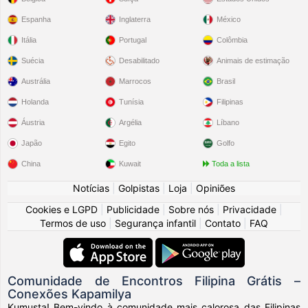
Espanha
Inglaterra
México
Itália
Portugal
Colômbia
Suécia
Desabilitado
Animais de estimação
Austrália
Marrocos
Brasil
Holanda
Tunísia
Filipinas
Áustria
Argélia
Líbano
Japão
Egito
Golfo
China
Kuwait
Toda a lista
Notícias
|
Golpistas
|
Loja
|
Opiniões
Cookies e LGPD
|
Publicidade
|
Sobre nós
|
Privacidade
|
Termos de uso
|
Segurança infantil
|
Contato
|
FAQ
Comunidade de Encontros Filipina Grátis –
Conexões Kapamilya
Kumusta! Bem-vindo à comunidade mais calorosa das Filipinas