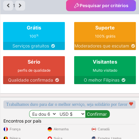
1
Pesquisar por critérios
Grátis
Suporte
%
100
100% grátis
Serviços gratuitos
Moderadores que escutam
Sério
Visitantes
perfis de qualidade
Muito visitado
Qualidade confirmada
O melhor Filipinas
Trabalhamos duro para dar o melhor serviço, seja solidário por favor
Encontros por país
França
Alemanha
Canadá
Bélgica
Suíça
Estados Unidos