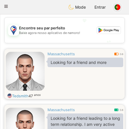
Philippines
Chat
Toggle
Mode
Entrar
navigation
💖
Encontre seu par perfeito
💖
Baixe agora nosso aplicativo de namoro!
💕
💕
Massachusetts
0.6
Looking for a friend and more
anos
Tedsmith
47
Massachusetts
0.8
Looking for a friend leading to a long
term relationship. I am very active