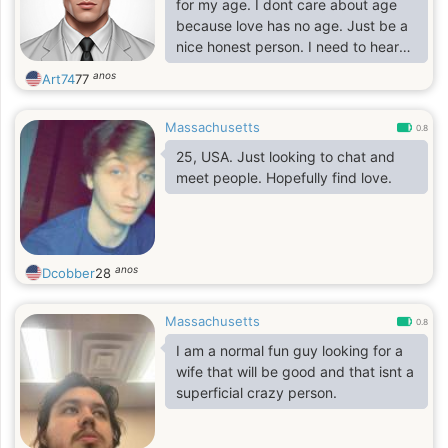
for my age. I dont care about age
because love has no age. Just be a
nice honest person. I need to hear
some music every day to be happy.
anos
Art74
77
Also a walk or bike ride. HaHaHa.
Massachusetts
0.8
25, USA. Just looking to chat and
meet people. Hopefully find love.
anos
Dcobber
28
Massachusetts
0.8
I am a normal fun guy looking for a
wife that will be good and that isnt a
superficial crazy person.