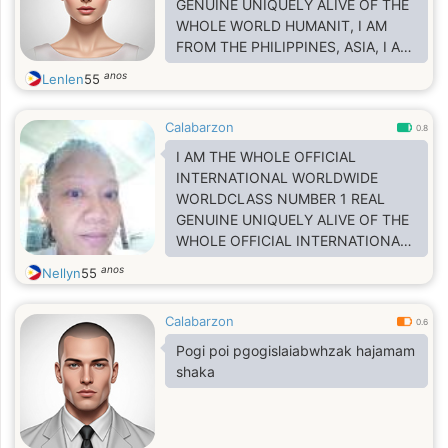
GENUINE UNIQUELY ALIVE OF THE
WHOLE WORLD HUMANIT, I AM
FROM THE PHILIPPINES, ASIA, I AM
DIVORCED IN SWITZERLAND,
anos
Lenlen
55
EUROPE SO I AM REALLY
SERIOUSLY LOOKING FOR A VERY
Calabarzon
SERIOUS AND FOREVER
0.8
RELATIONSHIP SO SEE YOU AS
I AM THE WHOLE OFFICIAL
SOON AS POSSIBLE ON FACEBOOK
INTERNATIONAL WORLDWIDE
PROFILE ACCOUNT LENLEN
WORLDCLASS NUMBER 1 REAL
CORTES AND ROSALINDA CORTES
GENUINE UNIQUELY ALIVE OF THE
OF HAVING A VERY CLOSE UP
WHOLE OFFICIAL INTERNATIONAL
PICTURE, MY IG IS
WORLDWIDE WORLD HUMANITY
anos
Nellyn
55
LENLEN_CORTES,
FROM THE PHILIPPINES
Calabarzon
0.6
Pogi poi pgogislaiabwhzak hajamam
shaka