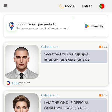
Philippines
Chat
Toggle
Mode
Entrar
navigation
💖
Encontre seu par perfeito
💖
Baixe agora nosso aplicativo de namoro!
💕
💕
Calabarzon
0.6
Secretbajsjwjwjsjs hsjsjsjeje
hsjsjsjsjw jsjsjejejeje jsjsjejsje
anos
Lf30s
23
Calabarzon
0.3
I AM THE WHOLE OFFICIAL
WORLDWIDE WORLD REAL