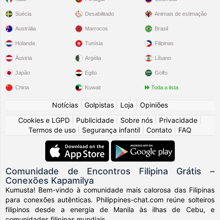
Suécia
Desabilitado
Animais de estimação
Austrália
Marrocos
Brasil
Holanda
Tunísia
Filipinas
Áustria
Argélia
Líbano
Japão
Egito
Golfo
China
Kuwait
Toda a lista
Notícias
|
Golpistas
|
Loja
|
Opiniões
Cookies e LGPD
|
Publicidade
|
Sobre nós
|
Privacidade
|
Termos de uso
|
Segurança infantil
|
Contato
|
FAQ
Comunidade de Encontros Filipina Grátis –
Conexões Kapamilya
Kumusta! Bem-vindo à comunidade mais calorosa das Filipinas
para conexões autênticas. Philippines-chat.com reúne solteiros
filipinos desde a energia de Manila às ilhas de Cebu, e
comunidades filipinas mundiais.