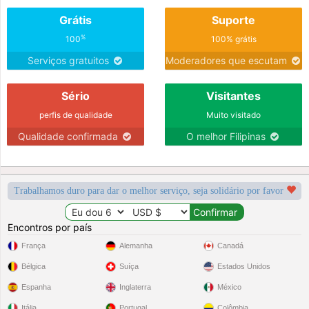
Grátis
Suporte
%
100
100% grátis
Serviços gratuitos
Moderadores que escutam
Sério
Visitantes
perfis de qualidade
Muito visitado
Qualidade confirmada
O melhor Filipinas
Trabalhamos duro para dar o melhor serviço, seja solidário por favor
Encontros por país
França
Alemanha
Canadá
Bélgica
Suíça
Estados Unidos
Espanha
Inglaterra
México
Itália
Portugal
Colômbia