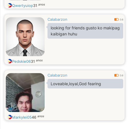
anos
Qwertyuiop
31
Calabarzon
0.6
looking for friends gusto ko makipag
kaibigan huhu
anos
Pedskie06
31
Calabarzon
0.6
Loveable,loyal,God fearing
anos
Markylei05
46