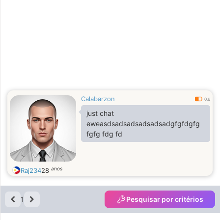
Calabarzon
0.6
just chat
eweasdsadsadsadsadsadgfgfdgfg
fgfg fdg fd
anos
Raj234
28
1
Pesquisar por critérios