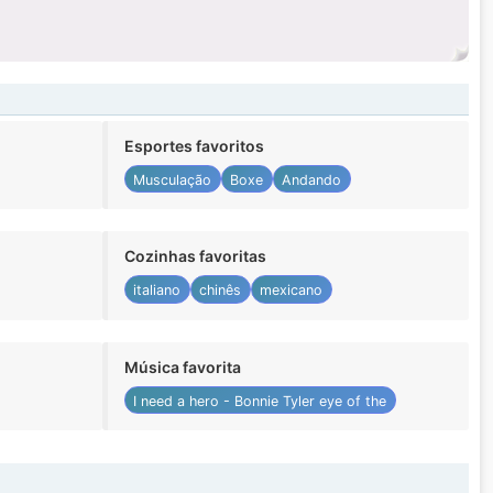
Esportes favoritos
Musculação
Boxe
Andando
Cozinhas favoritas
italiano
chinês
mexicano
Música favorita
I need a hero - Bonnie Tyler eye of the