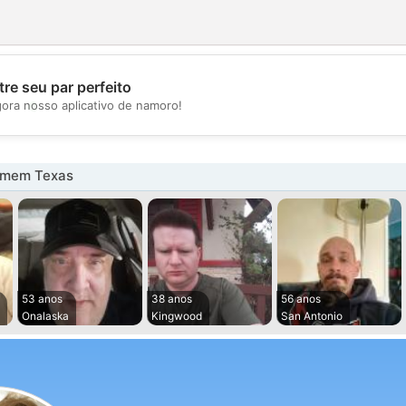
re seu par perfeito
💖
gora nosso aplicativo de namoro!
💕
omem Texas
53 anos
38 anos
56 anos
Onalaska
Kingwood
San Antonio