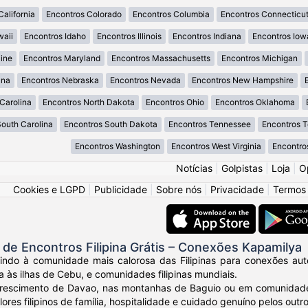
California
Encontros Colorado
Encontros Columbia
Encontros Connecticu
waii
Encontros Idaho
Encontros Illinois
Encontros Indiana
Encontros Iow
ine
Encontros Maryland
Encontros Massachusetts
Encontros Michigan
ana
Encontros Nebraska
Encontros Nevada
Encontros New Hampshire
Carolina
Encontros North Dakota
Encontros Ohio
Encontros Oklahoma
South Carolina
Encontros South Dakota
Encontros Tennessee
Encontros 
Encontros Washington
Encontros West Virginia
Encontro
Notícias
|
Golpistas
|
Loja
|
O
Cookies e LGPD
|
Publicidade
|
Sobre nós
|
Privacidade
|
Termos
e Encontros Filipina Grátis – Conexões Kapamilya
ndo à comunidade mais calorosa das Filipinas para conexões autênt
a às ilhas de Cebu, e comunidades filipinas mundiais.
crescimento de Davao, nas montanhas de Baguio ou em comunidades
ores filipinos de família, hospitalidade e cuidado genuíno pelos outro