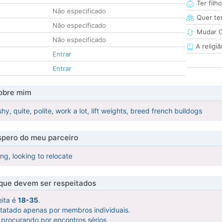
Ter filh
Não especificado
Quer ter
Não especificado
Mudar C
Não especificado
A religiã
Entrar
Entrar
obre mim
hy, quite, polite, work a lot, lift weights, breed french bulldogs
pero do meu parceiro
ng, looking to relocate
 que devem ser respeitados
eita é
18-35
.
ntatado apenas por membros individuais.
procurando por encontros sérios.