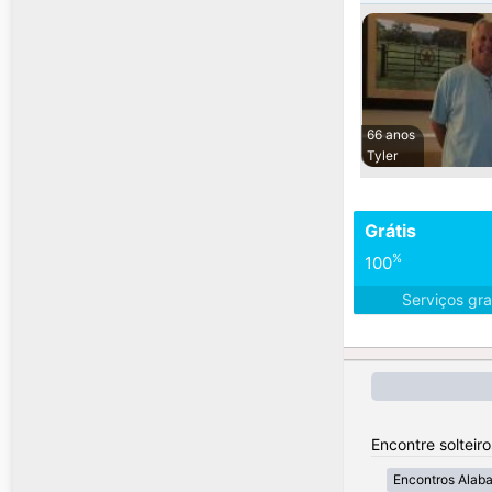
66 anos
Tyler
Grátis
%
100
Serviços gra
Encontre solteir
Encontros Alab