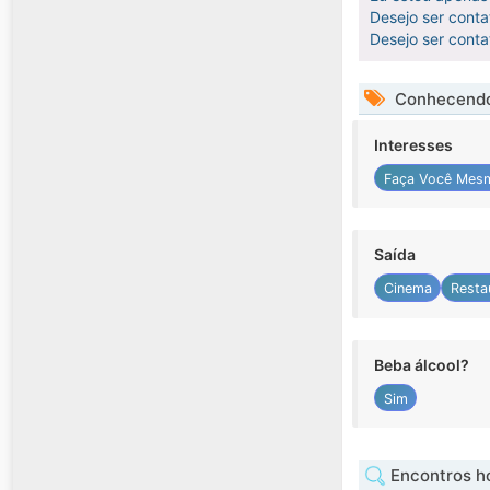
Desejo ser cont
Desejo ser cont
Conhecendo
Interesses
Faça Você Mes
Saída
Cinema
Resta
Beba álcool?
Sim
Encontros 