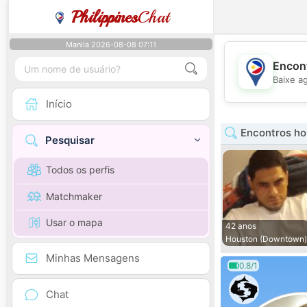
Philippines
Chat
Manila 2026-08-08 07:11
Encont
Baixe a
Início
Encontros h
Pesquisar
Todos os perfis
Matchmaker
Usar o mapa
42 anos
Houston (Downtown)
Minhas Mensagens
0.8/1
Chat