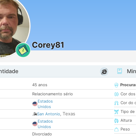
Corey81
2
ntidade
Minh
45 anos
Procura
Relacionamento sério
Cor dos
Estados
Cor do 
Unidos
Tipo de
Texas
San Antonio
,
Altura
Estados
Unidos
Peso
Divorciado