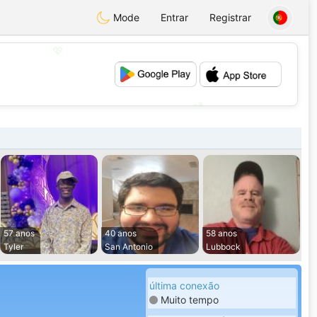
Mode
Entrar
Registrar
💖
💕
57 anos
40 anos
58 anos
Tyler
San Antonio
Lubbock
última conexão
Muito tempo