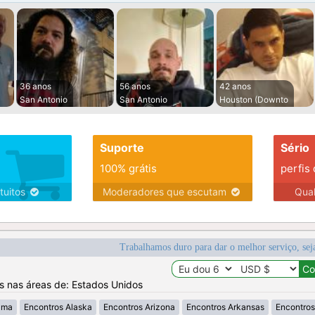
36 anos
56 anos
42 anos
San Antonio
San Antonio
Houston (Downto
Suporte
Sério
100% grátis
perfis
tuitos
Moderadores que escutam
Qua
Trabalhamos duro para dar o melhor serviço, sej
os nas áreas de: Estados Unidos
ama
Encontros Alaska
Encontros Arizona
Encontros Arkansas
Encontros