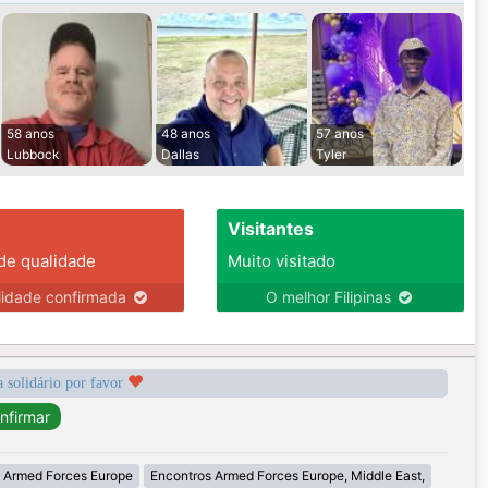
58 anos
48 anos
57 anos
Lubbock
Dallas
Tyler
Visitantes
 de qualidade
Muito visitado
lidade confirmada
O melhor Filipinas
a solidário por favor
 Armed Forces Europe
Encontros Armed Forces Europe, Middle East,