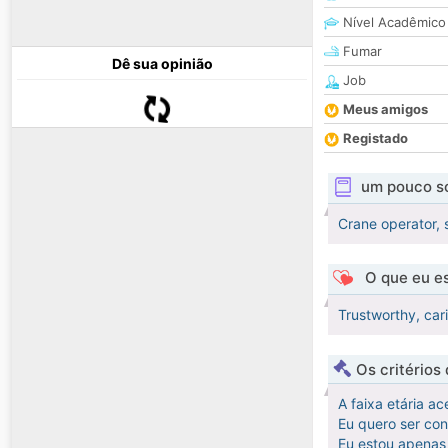
Nível Acadêmico
Fumar
Dê sua opinião
Job
Meus amigos
Registado
um pouco s
Crane operator, s
O que eu es
Trustworthy, cari
Os critérios
A faixa etária ac
Eu quero ser co
Eu estou apenas 