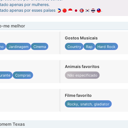
atado apenas por mulheres.
atado apenas por esses países
.
-me melhor
Gostos Musicais
mo
Jardinagem
Cinema
Country
Rap
Hard Rock
Animais favoritos
urante
Compras
Não especificado
Filme favorito
Rocky, snatch, gladiator
homem Texas