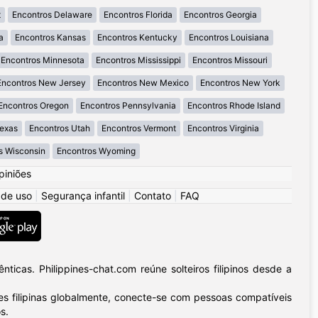
t
Encontros Delaware
Encontros Florida
Encontros Georgia
a
Encontros Kansas
Encontros Kentucky
Encontros Louisiana
Encontros Minnesota
Encontros Mississippi
Encontros Missouri
Encontros New Jersey
Encontros New Mexico
Encontros New York
Encontros Oregon
Encontros Pennsylvania
Encontros Rhode Island
Texas
Encontros Utah
Encontros Vermont
Encontros Virginia
s Wisconsin
Encontros Wyoming
piniões
 de uso
|
Segurança infantil
|
Contato
|
FAQ
icas. Philippines-chat.com reúne solteiros filipinos desde a
 filipinas globalmente, conecte-se com pessoas compatíveis
s.