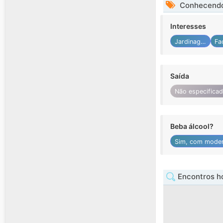
Conhecendo
Interesses
Jardinagem
Saída
Não especifica
Beba álcool?
Sim, com mode
Encontros h