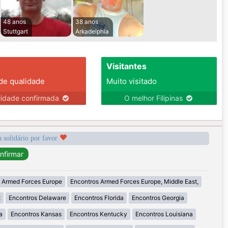
48 anos
38 anos
Stuttgart
Arkadelphia
Visitantes
 de qualidade
Muito visitado
lidade confirmada
O melhor Filipinas
a solidário por favor
 Armed Forces Europe
Encontros Armed Forces Europe, Middle East,
t
Encontros Delaware
Encontros Florida
Encontros Georgia
a
Encontros Kansas
Encontros Kentucky
Encontros Louisiana