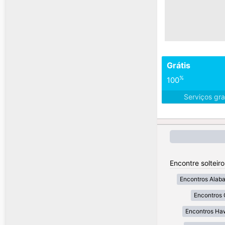
Grátis
%
100
Serviços gra
Encontre solteir
Encontros Alab
Encontros 
Encontros Ha