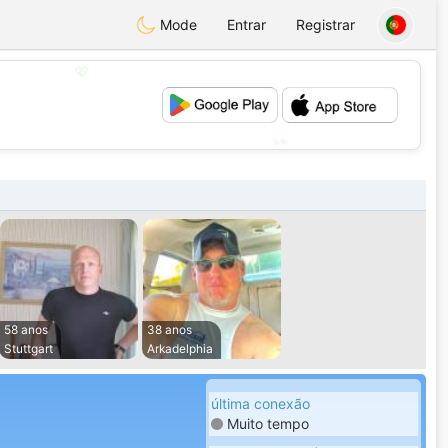
Mode
Entrar
Registrar
💖
💕
58 anos
38 anos
Stuttgart
Arkadelphia
última conexão
Muito tempo