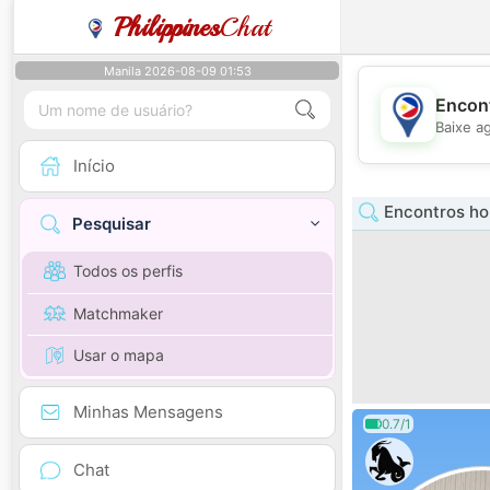
Philippines
Chat
Manila 2026-08-09 01:53
Encont
Baixe a
Início
Encontros h
Pesquisar
Todos os perfis
Matchmaker
Usar o mapa
Minhas Mensagens
0.7/1
Chat