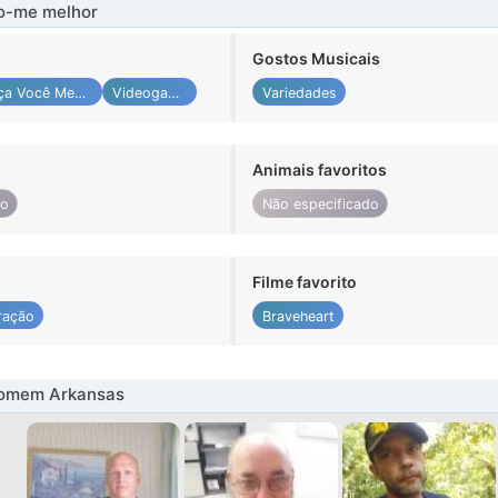
-me melhor
Gostos Musicais
Faça Você Mesmo
Videogames
Variedades
Animais favoritos
do
Não especificado
Filme favorito
ração
Braveheart
omem Arkansas