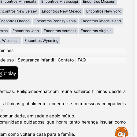
Encontros Minnesota
Encontros Mississippi
Encontros Missouri
Encontros New Jersey
Encontros New Mexico
Encontros New York
Encontros Oregon
Encontros Pennsylvania
Encontros Rhode Island
Texas
Encontros Utah
Encontros Vermont
Encontros Virginia
s Wisconsin
Encontros Wyoming
piniões
 de uso
|
Segurança infantil
|
Contato
|
FAQ
icas. Philippines-chat.com reúne solteiros filipinos desde a
 filipinas globalmente, conecte-se com pessoas compatíveis
s.
 – comunidade, amizade e apoio mútuo.
a comunidade cuidadosa que honra tanto herança insular como
Assistance
tem como voltar a casa para a família.