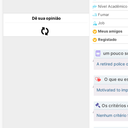
Nível Acadêmico
Fumar
Dê sua opinião
Job
Meus amigos
Registado
um pouco s
A retired police
O que eu es
Motivated to impr
Os critérios
Nenhum critério 