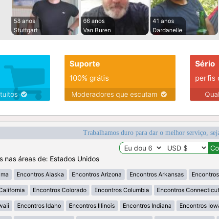
58 anos
66 anos
41 anos
Stuttgart
Van Buren
Dardanelle
Suporte
Sério
100% grátis
perfis
tuitos
Moderadores que escutam
Qua
Trabalhamos duro para dar o melhor serviço, sej
os nas áreas de: Estados Unidos
ama
Encontros Alaska
Encontros Arizona
Encontros Arkansas
Encontros
California
Encontros Colorado
Encontros Columbia
Encontros Connecticu
waii
Encontros Idaho
Encontros Illinois
Encontros Indiana
Encontros Iow