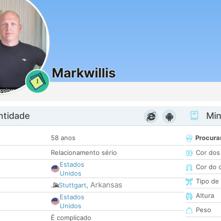
Markwillis
1
ntidade
Minh
58 anos
Procura
Relacionamento sério
Cor dos
Estados
Cor do 
Unidos
Tipo de
Arkansas
Stuttgart
,
Altura
Estados
Unidos
Peso
É complicado