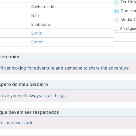
Ter filh
Bacharelado
Quer ter
Não
Mudar C
Imobiliária
A religiã
Entrar
Entrar
obre mim
 officer looking for adventure and someone to share the adventure
pero do meu parceiro
ove yourself always..in all things
 que devem ser respeitados
foi personalizado