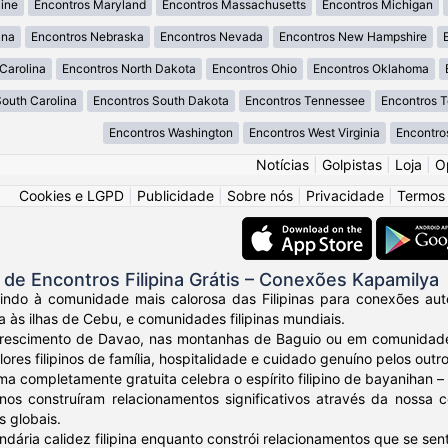
ine
Encontros Maryland
Encontros Massachusetts
Encontros Michigan
ana
Encontros Nebraska
Encontros Nevada
Encontros New Hampshire
Carolina
Encontros North Dakota
Encontros Ohio
Encontros Oklahoma
South Carolina
Encontros South Dakota
Encontros Tennessee
Encontros 
Encontros Washington
Encontros West Virginia
Encontro
Notícias
|
Golpistas
|
Loja
|
O
Cookies e LGPD
|
Publicidade
|
Sobre nós
|
Privacidade
|
Termos
e Encontros Filipina Grátis – Conexões Kapamilya
ndo à comunidade mais calorosa das Filipinas para conexões autênt
a às ilhas de Cebu, e comunidades filipinas mundiais.
crescimento de Davao, nas montanhas de Baguio ou em comunidades
ores filipinos de família, hospitalidade e cuidado genuíno pelos outro
ma completamente gratuita celebra o espírito filipino de bayanihan
ipinos construíram relacionamentos significativos através da noss
s globais.
ndária calidez filipina enquanto constrói relacionamentos que se sen