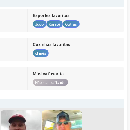
Esportes favoritos
Judo
Karatê
Outras
Cozinhas favoritas
chinês
Música favorita
Não especificado