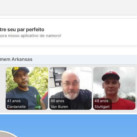
re seu par perfeito
💖
gora nosso aplicativo de namoro!
💕
omem Arkansas
41 anos
66 anos
48 anos
Dardanelle
Van Buren
Stuttgart