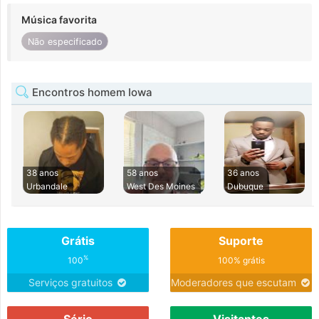
Música favorita
Não especificado
Encontros homem Iowa
38 anos
58 anos
36 anos
Urbandale
West Des Moines
Dubuque
Grátis
Suporte
%
100
100% grátis
Serviços gratuitos
Moderadores que escutam
Sério
Visitantes