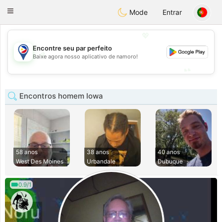
Philippines
Chat
Toggle
Mode
Entrar
navigation
💖
Encontre seu par perfeito
💖
Baixe agora nosso aplicativo de namoro!
💕
💕
Encontros homem Iowa
58 anos
38 anos
40 anos
West Des Moines
Urbandale
Dubuque
0.9/1