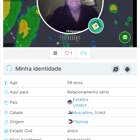
4
Donny
Muito tempo
1
Minha identidade
Age
58 anos
Aqui para
Relacionamento sério
Estados
País
Unidos
Iowa
Cidade
Muscatine
,
Origem
Filipinas
Estado Civil
único
Nível Acadêmico
Bacharelado