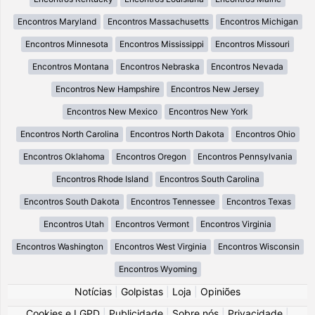
Encontros Maryland
Encontros Massachusetts
Encontros Michigan
Encontros Minnesota
Encontros Mississippi
Encontros Missouri
Encontros Montana
Encontros Nebraska
Encontros Nevada
Encontros New Hampshire
Encontros New Jersey
Encontros New Mexico
Encontros New York
Encontros North Carolina
Encontros North Dakota
Encontros Ohio
Encontros Oklahoma
Encontros Oregon
Encontros Pennsylvania
Encontros Rhode Island
Encontros South Carolina
Encontros South Dakota
Encontros Tennessee
Encontros Texas
Encontros Utah
Encontros Vermont
Encontros Virginia
Encontros Washington
Encontros West Virginia
Encontros Wisconsin
Encontros Wyoming
Notícias
|
Golpistas
|
Loja
|
Opiniões
Cookies e LGPD
|
Publicidade
|
Sobre nós
|
Privacidade
|