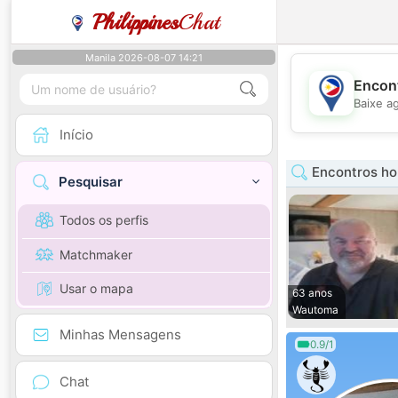
Philippines
Chat
Manila 2026-08-07 14:21
Encont
Baixe a
Início
Encontros h
Pesquisar
Todos os perfis
Matchmaker
Usar o mapa
63 anos
Wautoma
Minhas Mensagens
0.9/1
Chat