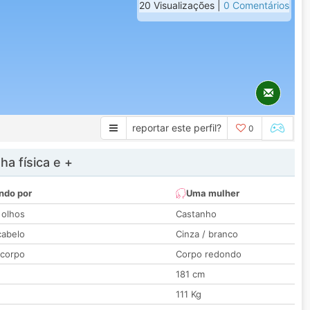
20 Visualizações |
0 Comentários
reportar este perfil?
0
a física e +
ndo por
Uma mulher
 olhos
Castanho
cabelo
Cinza / branco
 corpo
Corpo redondo
181 cm
111 Kg