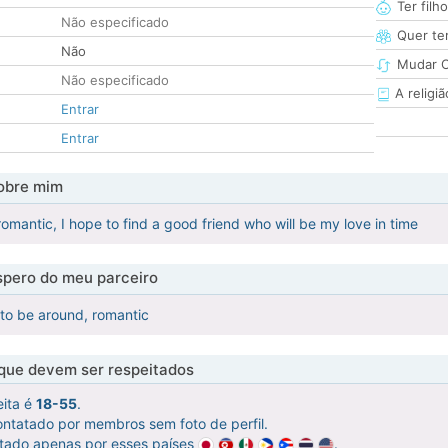
Ter filh
Não especificado
Quer ter
Não
Mudar C
Não especificado
A religiã
Entrar
Entrar
obre mim
omantic, I hope to find a good friend who will be my love in time
pero do meu parceiro
 to be around, romantic
 que devem ser respeitados
eita é
18-55
.
ntatado por membros sem foto de perfil.
atado apenas por esses países
.