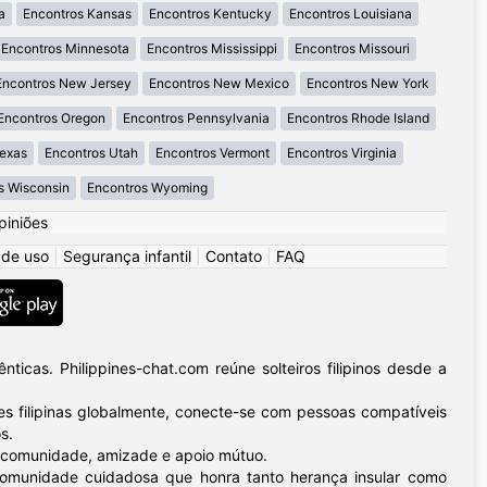
a
Encontros Kansas
Encontros Kentucky
Encontros Louisiana
Encontros Minnesota
Encontros Mississippi
Encontros Missouri
Encontros New Jersey
Encontros New Mexico
Encontros New York
Encontros Oregon
Encontros Pennsylvania
Encontros Rhode Island
Texas
Encontros Utah
Encontros Vermont
Encontros Virginia
s Wisconsin
Encontros Wyoming
piniões
 de uso
|
Segurança infantil
|
Contato
|
FAQ
icas. Philippines-chat.com reúne solteiros filipinos desde a
 filipinas globalmente, conecte-se com pessoas compatíveis
s.
 – comunidade, amizade e apoio mútuo.
a comunidade cuidadosa que honra tanto herança insular como