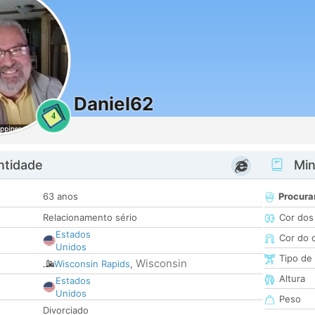
Daniel62
4
ntidade
Minh
63 anos
Procura
Relacionamento sério
Cor dos
Estados
Cor do 
Unidos
Tipo de
Wisconsin
Wisconsin Rapids
,
Altura
Estados
Unidos
Peso
Divorciado