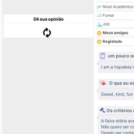
Nível Acadêmico
Fumar
Dê sua opinião
Job
Meus amigos
Registado
um pouco s
I am a hopeless r
O que eu es
Sweet, kind, fun
Os critérios
A faixa etária ac
Não quero ser co
Desejo ser cont