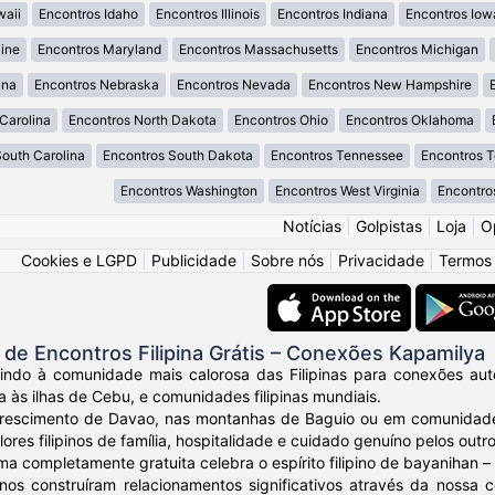
waii
Encontros Idaho
Encontros Illinois
Encontros Indiana
Encontros Iow
ine
Encontros Maryland
Encontros Massachusetts
Encontros Michigan
ana
Encontros Nebraska
Encontros Nevada
Encontros New Hampshire
Carolina
Encontros North Dakota
Encontros Ohio
Encontros Oklahoma
South Carolina
Encontros South Dakota
Encontros Tennessee
Encontros 
Encontros Washington
Encontros West Virginia
Encontro
Notícias
|
Golpistas
|
Loja
|
O
Cookies e LGPD
|
Publicidade
|
Sobre nós
|
Privacidade
|
Termos
e Encontros Filipina Grátis – Conexões Kapamilya
ndo à comunidade mais calorosa das Filipinas para conexões autênt
a às ilhas de Cebu, e comunidades filipinas mundiais.
crescimento de Davao, nas montanhas de Baguio ou em comunidades
ores filipinos de família, hospitalidade e cuidado genuíno pelos outro
ma completamente gratuita celebra o espírito filipino de bayanihan
ipinos construíram relacionamentos significativos através da noss