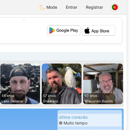
Mode
Entrar
Registrar
💖
💕
46 anos
57 anos
63 anos
Lake Geneva
Shawano
Wisconsin Rapids
última conexão
Muito tempo