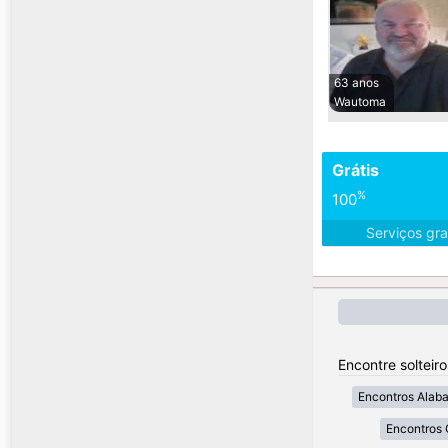
63 anos
Wautoma
Grátis
%
100
Serviços gra
Encontre solteir
Encontros Alab
Encontros 