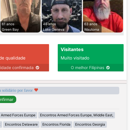
61 anos
46 anos
63 anos
Green Bay
Lake Geneva
Wautoma
Visitantes
 de qualidade
Muito visitado
lidade confirmada
O melhor Filipinas
a solidário por favor
 Armed Forces Europe
Encontros Armed Forces Europe, Middle East,
t
Encontros Delaware
Encontros Florida
Encontros Georgia