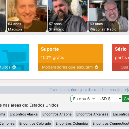
64 anos
57 anos
63 anos
Madison
Shawano
Wisconsin Rapid
Suporte
Sério
100% grátis
perfis
tuitos
Moderadores que escutam
Qua
Trabalhamos duro para dar o melhor serviço, sej
os nas áreas de: Estados Unidos
ama
Encontros Alaska
Encontros Arizona
Encontros Arkansas
Encontros
California
Encontros Colorado
Encontros Columbia
Encontros Connecticu