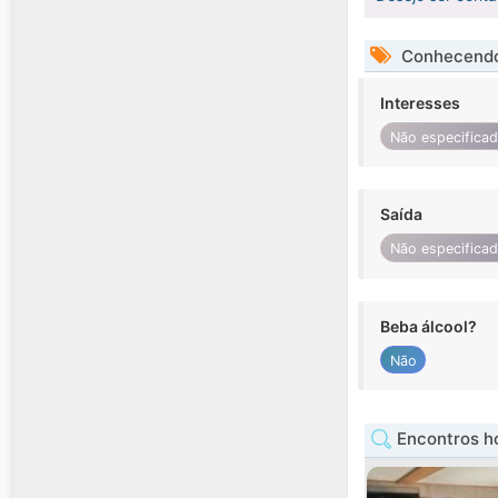
Conhecendo
Interesses
Não especifica
Saída
Não especifica
Beba álcool?
Não
Encontros h