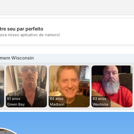
re seu par perfeito
💖
gora nosso aplicativo de namoro!
💕
omem Wisconsin
61 anos
64 anos
63 anos
Green Bay
Madison
Wautoma