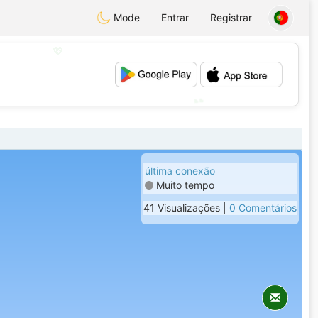
Mode
Entrar
Registrar
💖
💕
última conexão
Muito tempo
41 Visualizações |
0 Comentários