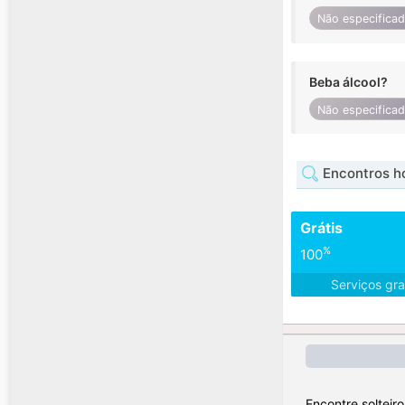
Não especifica
Beba álcool?
Não especifica
Encontros 
Grátis
%
100
Serviços gra
Encontre solteir