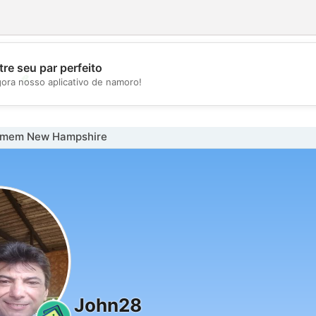
re seu par perfeito
💖
gora nosso aplicativo de namoro!
💕
omem New Hampshire
John28