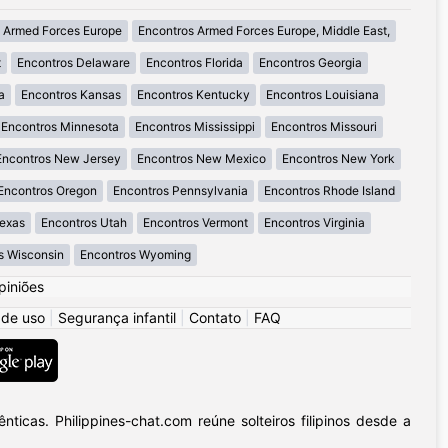
 Armed Forces Europe
Encontros Armed Forces Europe, Middle East,
t
Encontros Delaware
Encontros Florida
Encontros Georgia
a
Encontros Kansas
Encontros Kentucky
Encontros Louisiana
Encontros Minnesota
Encontros Mississippi
Encontros Missouri
Encontros New Jersey
Encontros New Mexico
Encontros New York
Encontros Oregon
Encontros Pennsylvania
Encontros Rhode Island
Texas
Encontros Utah
Encontros Vermont
Encontros Virginia
s Wisconsin
Encontros Wyoming
piniões
 de uso
|
Segurança infantil
|
Contato
|
FAQ
icas. Philippines-chat.com reúne solteiros filipinos desde a