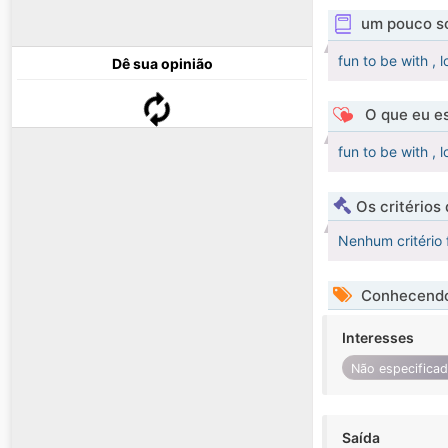
um pouco s
fun to be with , l
Dê sua opinião
O que eu es
fun to be with , l
Os critérios
Nenhum critério 
Conhecendo
Interesses
Não especifica
Saída