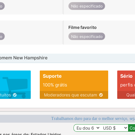
do
Não especificado
Filme favorito
do
Não especificado
homem New Hampshire
Suporte
Sério
100% grátis
perfis
tuitos
Moderadores que escutam
Qua
Trabalhamos duro para dar o melhor serviço, sej
os nas áreas de: Estados Unidos