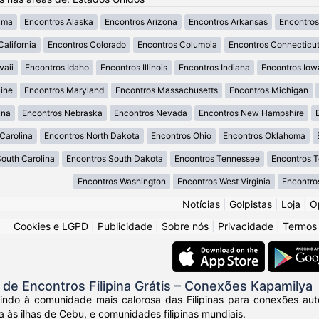
ama
Encontros Alaska
Encontros Arizona
Encontros Arkansas
Encontros
California
Encontros Colorado
Encontros Columbia
Encontros Connecticu
waii
Encontros Idaho
Encontros Illinois
Encontros Indiana
Encontros Iow
ine
Encontros Maryland
Encontros Massachusetts
Encontros Michigan
ana
Encontros Nebraska
Encontros Nevada
Encontros New Hampshire
Carolina
Encontros North Dakota
Encontros Ohio
Encontros Oklahoma
South Carolina
Encontros South Dakota
Encontros Tennessee
Encontros 
Encontros Washington
Encontros West Virginia
Encontro
Notícias
|
Golpistas
|
Loja
|
O
Cookies e LGPD
|
Publicidade
|
Sobre nós
|
Privacidade
|
Termos
e Encontros Filipina Grátis – Conexões Kapamilya
ndo à comunidade mais calorosa das Filipinas para conexões autênt
a às ilhas de Cebu, e comunidades filipinas mundiais.