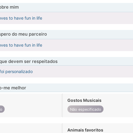
obre mim
oves to have fun in life
pero do meu parceiro
oves to have fun in life
 que devem ser respeitados
foi personalizado
-me melhor
Gostos Musicais
do
Não especificado
Animais favoritos