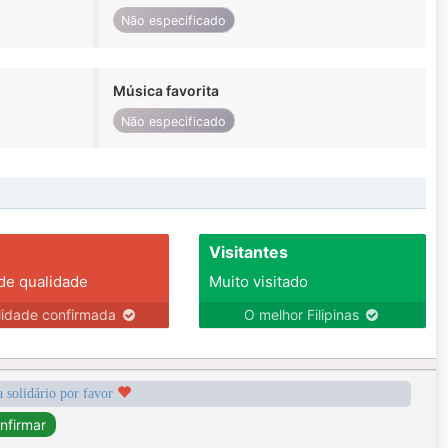
Não especificado
Música favorita
Não especificado
Visitantes
 de qualidade
Muito visitado
lidade confirmada
O melhor Filipinas
a solidário por favor