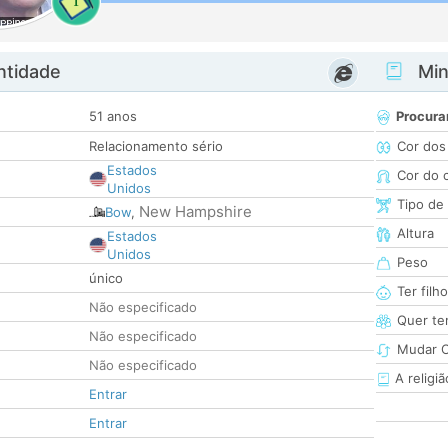
1
ntidade
Minh
51 anos
Procura
Relacionamento sério
Cor dos
Estados
Cor do 
Unidos
Tipo de
New Hampshire
Bow
,
Altura
Estados
Unidos
Peso
único
Ter filh
Não especificado
Quer ter
Não especificado
Mudar C
Não especificado
A religiã
Entrar
Entrar