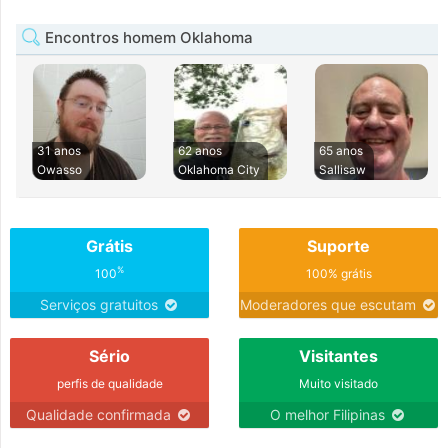
Encontros homem Oklahoma
31 anos
62 anos
65 anos
Owasso
Oklahoma City
Sallisaw
Grátis
Suporte
%
100
100% grátis
Serviços gratuitos
Moderadores que escutam
Sério
Visitantes
perfis de qualidade
Muito visitado
Qualidade confirmada
O melhor Filipinas