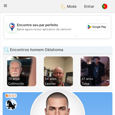
Philippines
Chat
Toggle
Mode
Entrar
navigation
💕
💕
Encontre seu par perfeito
Baixe agora nosso aplicativo de namoro!
💖
💖
Encontros homem Oklahoma
74 anos
54 anos
41 anos
Collinsville
Lawton
Tulsa
0.6/1