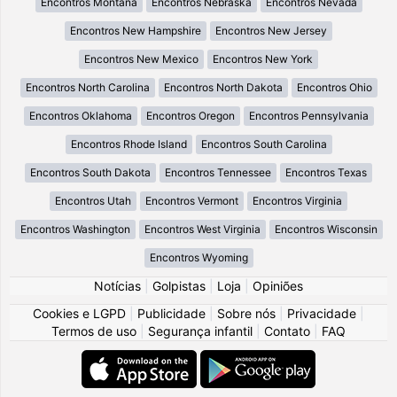
Encontros Montana
Encontros Nebraska
Encontros Nevada
Encontros New Hampshire
Encontros New Jersey
Encontros New Mexico
Encontros New York
Encontros North Carolina
Encontros North Dakota
Encontros Ohio
Encontros Oklahoma
Encontros Oregon
Encontros Pennsylvania
Encontros Rhode Island
Encontros South Carolina
Encontros South Dakota
Encontros Tennessee
Encontros Texas
Encontros Utah
Encontros Vermont
Encontros Virginia
Encontros Washington
Encontros West Virginia
Encontros Wisconsin
Encontros Wyoming
Notícias
|
Golpistas
|
Loja
|
Opiniões
Cookies e LGPD
|
Publicidade
|
Sobre nós
|
Privacidade
|
Termos de uso
|
Segurança infantil
|
Contato
|
FAQ