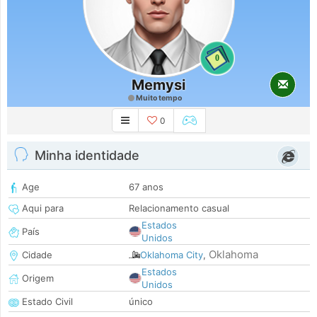
0
Memysi
Muito tempo
0
Minha identidade
Age
67 anos
Aqui para
Relacionamento casual
Estados
País
Unidos
Oklahoma
Cidade
Oklahoma City
,
Estados
Origem
Unidos
Estado Civil
único