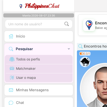
Philippines
Chat
Manila 2026-08-07 23:36
Encont
Baixe a
Início
Encontros hom
Pesquisar
0.3/1
Todos os perfis
Matchmaker
Usar o mapa
Minhas Mensagens
Chat