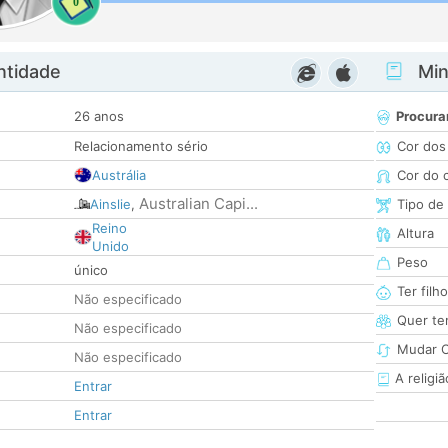
0
ntidade
Minh
26 anos
Procura
Relacionamento sério
Cor dos
Austrália
Cor do 
Australian Capi...
Ainslie
,
Tipo de
Reino
Altura
Unido
Peso
único
Ter filh
Não especificado
Quer ter
Não especificado
Mudar C
Não especificado
A religiã
Entrar
Entrar