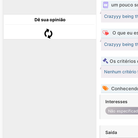
um pouco s
Crazyyy being tha
Dê sua opinião
O que eu es
Crazyyy being tha
Os critérios
Nenhum critério 
Conhecendo
Interesses
Não especifica
Saída