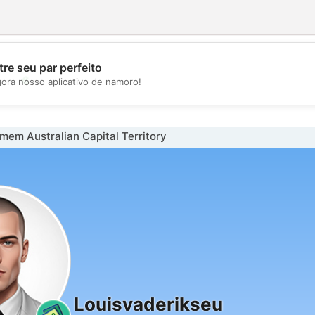
re seu par perfeito
💖
gora nosso aplicativo de namoro!
💕
em Australian Capital Territory
Louisvaderikseu