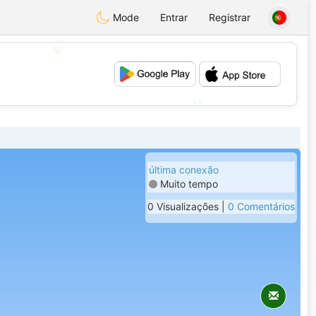
Mode
Entrar
Registrar
💖
💕
última conexão
Muito tempo
0 Visualizações |
0 Comentários