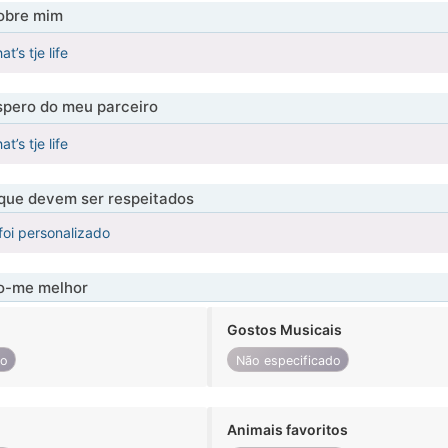
obre mim
t’s tje life
pero do meu parceiro
t’s tje life
 que devem ser respeitados
foi personalizado
-me melhor
Gostos Musicais
do
Não especificado
Animais favoritos