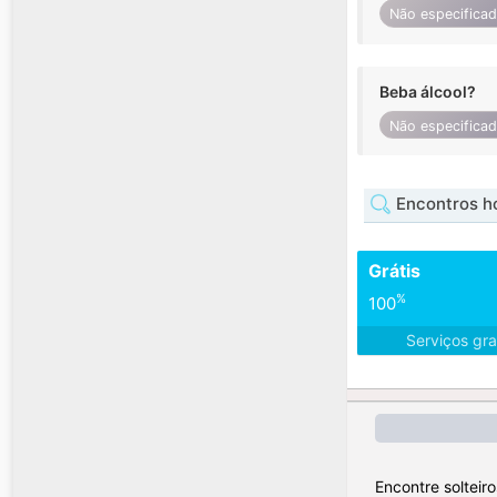
Não especifica
Beba álcool?
Não especifica
Encontros ho
Grátis
%
100
Serviços gra
Encontre solteiro