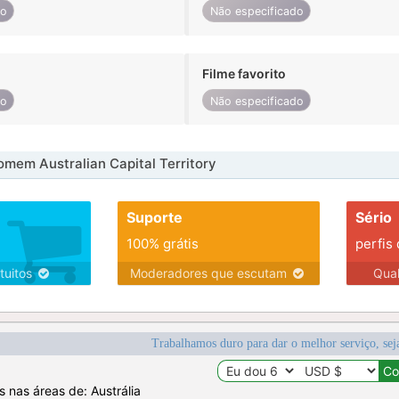
do
Não especificado
Filme favorito
do
Não especificado
mem Australian Capital Territory
Suporte
Sério
100% grátis
perfis
tuitos
Moderadores que escutam
Qua
Trabalhamos duro para dar o melhor serviço, sej
s nas áreas de: Austrália