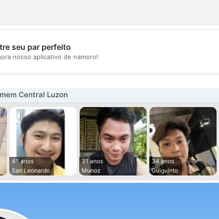
re seu par perfeito
💖
gora nosso aplicativo de namoro!
💕
mem Central Luzon
45 anos
31 anos
34 anos
San Leonardo
Munoz
Guiguinto