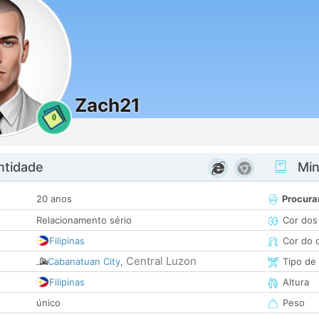
Zach21
0
ntidade
Minh
20 anos
Procura
Relacionamento sério
Cor dos
Filipinas
Cor do 
Central Luzon
Cabanatuan City
,
Tipo de
Filipinas
Altura
único
Peso