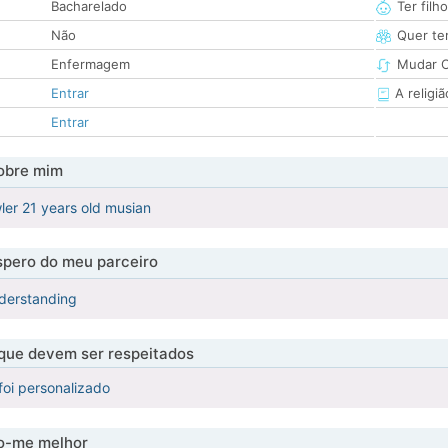
Bacharelado
Ter filh
Não
Quer ter
Enfermagem
Mudar C
Entrar
A religiã
Entrar
obre mim
er 21 years old musian
pero do meu parceiro
nderstanding
 que devem ser respeitados
foi personalizado
-me melhor