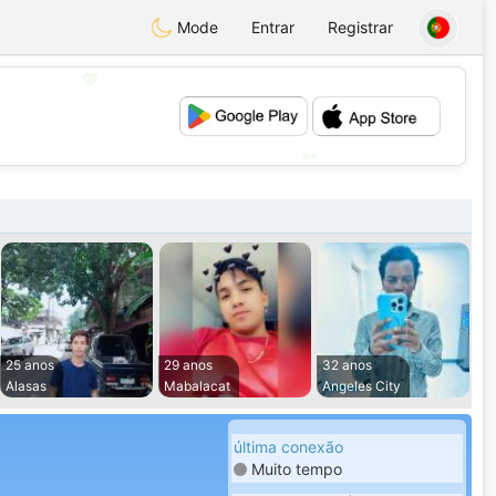
Mode
Entrar
Registrar
💖
💕
25 anos
29 anos
32 anos
Alasas
Mabalacat
Angeles City
última conexão
Muito tempo