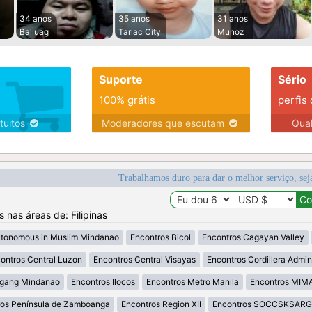
34 anos
35 anos
31 anos
Baliuag
Tarlac City
Munoz
Suporte
Sério
100% grátis
perfis
tuitos
Moderadores que escutam
Qua
Trabalhamos duro para dar o melhor serviço, sej
s nas áreas de: Filipinas
utonomous in Muslim Mindanao
Encontros Bicol
Encontros Cagayan Valley
ontros Central Luzon
Encontros Central Visayas
Encontros Cordillera Admini
agang Mindanao
Encontros Ilocos
Encontros Metro Manila
Encontros MI
ros Península de Zamboanga
Encontros Region XII
Encontros SOCCSKSAR