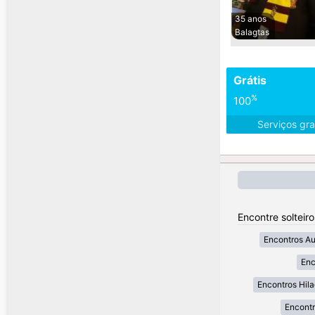
35 anos
Balagtas
Grátis
%
100
Serviços gra
Encontre solteiro
Encontros A
Enc
Encontros Hil
Encont