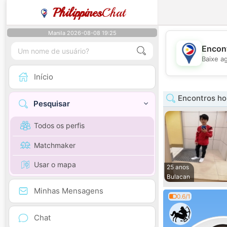
Philippines
Chat
Manila 2026-08-08 19:25
Encont
Baixe a
Início
Encontros ho
Pesquisar
Todos os perfis
Matchmaker
Usar o mapa
25 anos
Bulacan
Minhas Mensagens
0.6/1
Chat