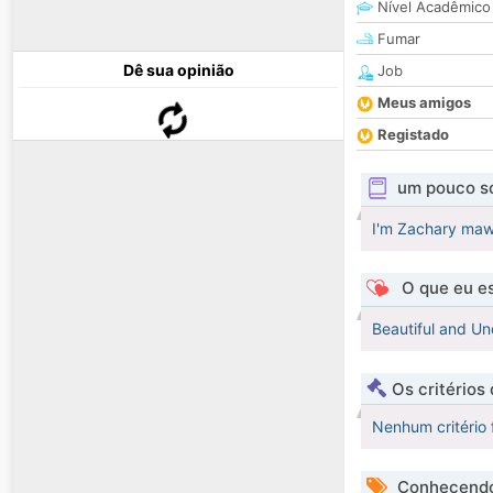
Nível Acadêmico
Fumar
Dê sua opinião
Job
Meus amigos
Registado
um pouco s
I'm Zachary mawl
O que eu es
Beautiful and U
Os critérios
Nenhum critério 
Conhecendo