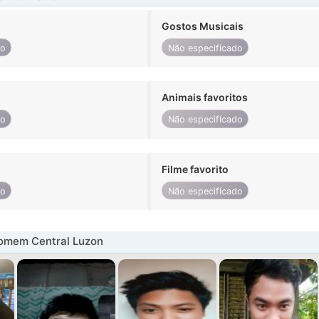
Gostos Musicais
do
Não especificado
Animais favoritos
do
Não especificado
Filme favorito
do
Não especificado
omem Central Luzon