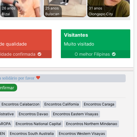
26 anos
25 anos
31 anos
Rizal
Bulacan
Olongapo City
Visitantes
 de qualidade
Muito visitado
lidade confirmada
O melhor Filipinas
a solidário por favor
Encontros Calabarzon
Encontros California
Encontros Caraga
strative
Encontros Davao
Encontros Eastern Visayas
MAROPA
Encontros National Capital
Encontros Northern Mindanao
GEN
Encontros South Australia
Encontros Western Visayas