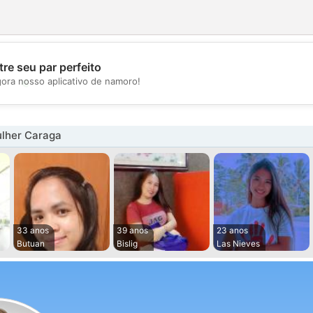
re seu par perfeito
💖
gora nosso aplicativo de namoro!
💕
lher Caraga
33 anos
39 anos
23 anos
Butuan
Bislig
Las Nieves