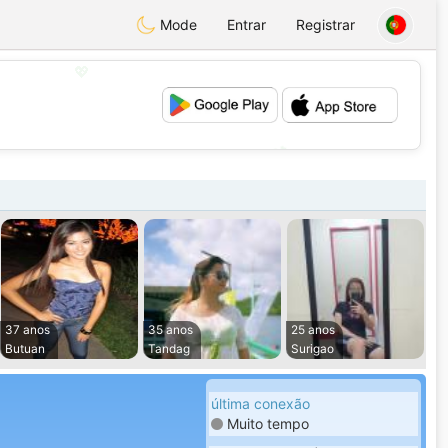
Mode
Entrar
Registrar
💖
💕
37 anos
35 anos
25 anos
Butuan
Tandag
Surigao
última conexão
Muito tempo