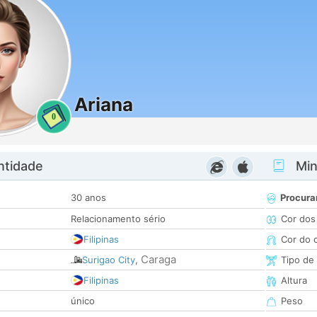
Ariana
0
ntidade
Minh
30 anos
Procura
Relacionamento sério
Cor dos
Filipinas
Cor do 
Caraga
Surigao City
,
Tipo de
Filipinas
Altura
único
Peso