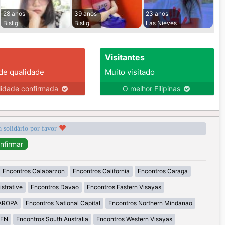
28 anos
39 anos
23 anos
Bislig
Bislig
Las Nieves
Visitantes
 de qualidade
Muito visitado
lidade confirmada
O melhor Filipinas
a solidário por favor
Encontros Calabarzon
Encontros California
Encontros Caraga
strative
Encontros Davao
Encontros Eastern Visayas
MAROPA
Encontros National Capital
Encontros Northern Mindanao
GEN
Encontros South Australia
Encontros Western Visayas