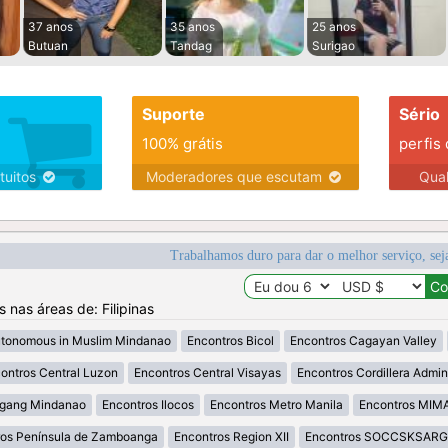
37 anos
35 anos
25 anos
Butuan
Tandag
Surigao
Suporte
Sério
100% grátis
perfis
tuitos
Moderadores que escutam
Qua
Trabalhamos duro para dar o melhor serviço, sej
s nas áreas de: Filipinas
utonomous in Muslim Mindanao
Encontros Bicol
Encontros Cagayan Valley
ontros Central Luzon
Encontros Central Visayas
Encontros Cordillera Admini
agang Mindanao
Encontros Ilocos
Encontros Metro Manila
Encontros MI
ros Península de Zamboanga
Encontros Region XII
Encontros SOCCSKSAR