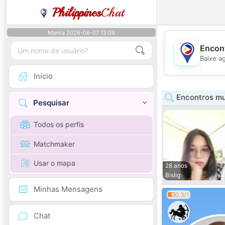
Philippines
Chat
Manila 2026-08-07 13:09
Encont
Baixe a
Início
Encontros mu
Pesquisar
Todos os perfis
Matchmaker
Usar o mapa
28 anos
Bislig
Minhas Mensagens
0.3/1
Chat