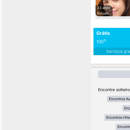
33 anos
Butuan
Grátis
%
100
Serviços gra
Encontre solteiro
Encontros A
Enc
Encontros Hil
Encont