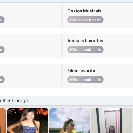
Gostos Musicais
do
Não especificado
Animais favoritos
do
Não especificado
Filme favorito
do
Não especificado
ulher Caraga