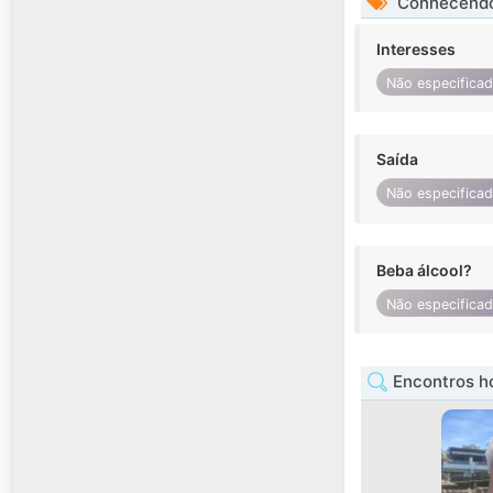
Conhecendo
Interesses
Não especifica
Saída
Não especifica
Beba álcool?
Não especifica
Encontros h