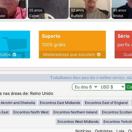
s
55 anos
52 anos
45 anos
ter
Calne
Bulford
Bristol
Suporte
Sério
100% grátis
perfis
tuitos
Moderadores que escutam
Qua
Trabalhamos duro para dar o melhor serviço, sej
os nas áreas de: Reino Unido
Akrotiri and Dhekelia
Encontros East Midlands
Encontros East of England
 East
Encontros North West
Encontros Northern Ireland
Encontros Scotla
Encontros West Midlands
Encontros Yorksh
Notícias
|
Golpistas
|
Loja
|
O