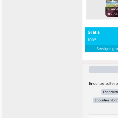
65 ano
Glouces
Grátis
%
100
Serviços gra
Encontre solteir
Encontros 
Encontros North