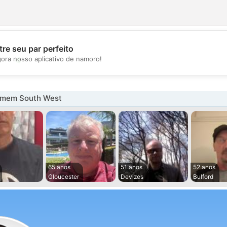
re seu par perfeito
💖
gora nosso aplicativo de namoro!
💕
omem South West
65 anos
51 anos
52 anos
Gloucester
Devizes
Bulford