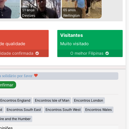
51 anos
65 anos
Devizes
Wellington
Visitantes
 de qualidade
Muito visitado
lidade confirmada
O melhor Filipinas
a solidário por favor
Encontros England
Encontros Isle of Man
Encontros London
nd
Encontros South East
Encontros South West
Encontros Wales
ire and the Humber
piniões