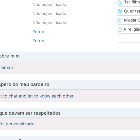
Ter filh
Não especificado
Quer ter
Não especificado
Mudar C
Não especificado
A religiã
Entrar
Entrar
obre mim
tleman
pero do meu parceiro
st to chat and let to know each other
 que devem ser respeitados
foi personalizado