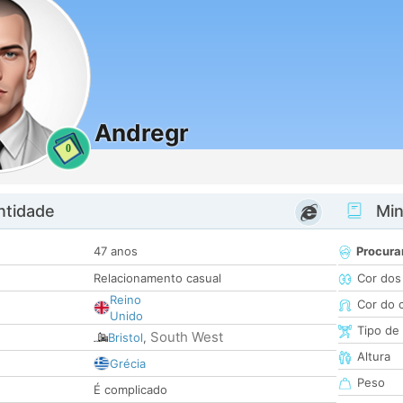
Andregr
0
ntidade
Minh
47 anos
Procura
Relacionamento casual
Cor dos
Reino
Cor do 
Unido
Tipo de
South West
Bristol
,
Altura
Grécia
Peso
É complicado