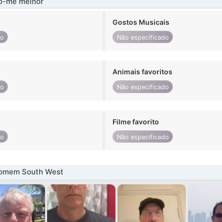
-me melhor
Gostos Musicais
do
Não especificado
Animais favoritos
do
Não especificado
Filme favorito
do
Não especificado
omem South West