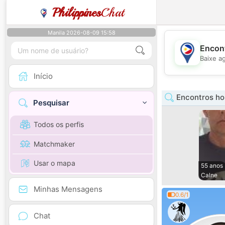
Philippines
Chat
Manila 2026-08-09 15:58
Encont
Baixe a
Início
Encontros h
Pesquisar
Todos os perfis
Matchmaker
Usar o mapa
55 anos
Calne
Minhas Mensagens
0.6/1
Chat