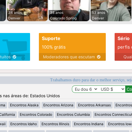
34 anos
38 anos
53 anos
Denver
Colorado Spring
Denver
Suporte
Sério
100% grátis
perfis
tuitos
Moderadores que escutam
Qua
Trabalhamos duro para dar o melhor serviço, sej
os nas áreas de: Estados Unidos
ama
Encontros Alaska
Encontros Arizona
Encontros Arkansas
Encontros
California
Encontros Colorado
Encontros Columbia
Encontros Connecticu
waii
Encontros Idaho
Encontros Illinois
Encontros Indiana
Encontros Iow