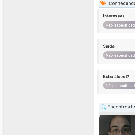
Conhecendo
Interesses
Não especifica
Saída
Não especifica
Beba álcool?
Não especifica
Encontros h