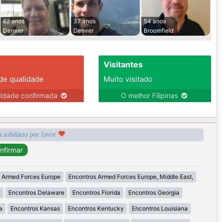
62 anos
37 anos
54 anos
Denver
Denver
Broomfield
Visitantes
 de qualidade
Muito visitado
lidade confirmada
O melhor Filipinas
a solidário por favor
 Armed Forces Europe
Encontros Armed Forces Europe, Middle East,
t
Encontros Delaware
Encontros Florida
Encontros Georgia
a
Encontros Kansas
Encontros Kentucky
Encontros Louisiana