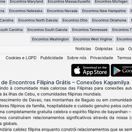
ine
Encontros Maryland
Encontros Massachusetts
Encontros Michigan
ana
Encontros Nebraska
Encontros Nevada
Encontros New Hampshire
Carolina
Encontros North Dakota
Encontros Ohio
Encontros Oklahoma
South Carolina
Encontros South Dakota
Encontros Tennessee
Encontros 
Encontros Washington
Encontros West Virginia
Encontro
Notícias
|
Golpistas
|
Loja
|
O
Cookies e LGPD
|
Publicidade
|
Sobre nós
|
Privacidade
|
Termos
e Encontros Filipina Grátis – Conexões Kapamilya
ndo à comunidade mais calorosa das Filipinas para conexões autênt
a às ilhas de Cebu, e comunidades filipinas mundiais.
crescimento de Davao, nas montanhas de Baguio ou em comunidades
ores filipinos de família, hospitalidade e cuidado genuíno pelos outro
ma completamente gratuita celebra o espírito filipino de bayanihan
ipinos construíram relacionamentos significativos através da noss
s globais.
ndária calidez filipina enquanto constrói relacionamentos que se sen