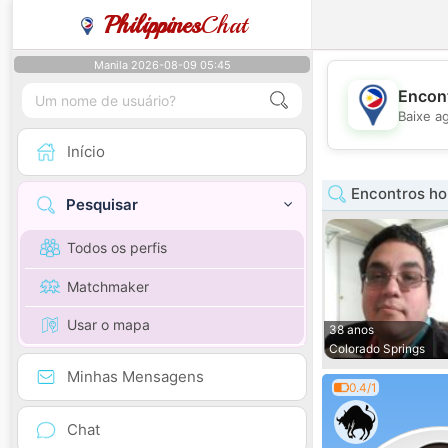
Philippines
Chat
Manila 2026-08-09 05:45
Encont
Baixe a
Início
Encontros h
Pesquisar
Todos os perfis
Matchmaker
Usar o mapa
38 anos
Colorado Springs
Minhas Mensagens
0.4/1
Chat