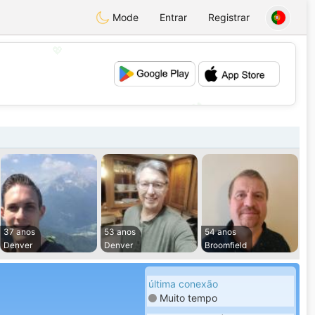
Mode
Entrar
Registrar
💖
💕
37 anos
53 anos
54 anos
Denver
Denver
Broomfield
última conexão
Muito tempo