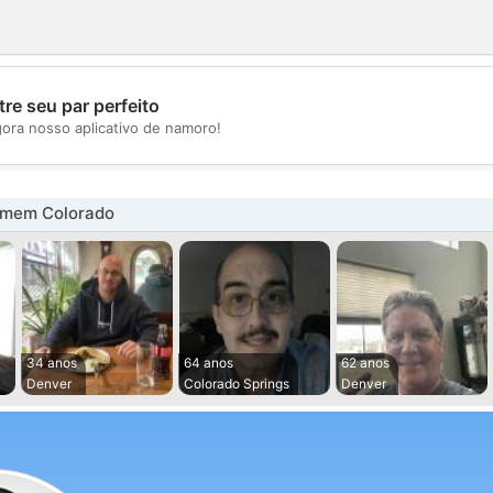
re seu par perfeito
💖
gora nosso aplicativo de namoro!
💕
omem Colorado
34 anos
64 anos
62 anos
Denver
Colorado Springs
Denver