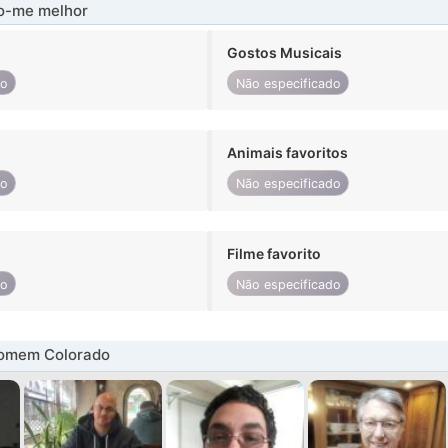
-me melhor
Gostos Musicais
do
Não especificado
Animais favoritos
do
Não especificado
Filme favorito
do
Não especificado
omem Colorado