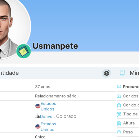
Usmanpete
0
ntidade
Minh
37 anos
Procura
Relacionamento sério
Cor dos
Estados
Cor do 
Unidos
Tipo de
Colorado
Denver
,
Altura
Estados
Unidos
Peso
único