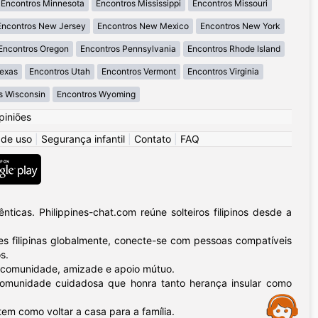
Encontros Minnesota
Encontros Mississippi
Encontros Missouri
Encontros New Jersey
Encontros New Mexico
Encontros New York
Encontros Oregon
Encontros Pennsylvania
Encontros Rhode Island
Texas
Encontros Utah
Encontros Vermont
Encontros Virginia
s Wisconsin
Encontros Wyoming
piniões
 de uso
|
Segurança infantil
|
Contato
|
FAQ
icas. Philippines-chat.com reúne solteiros filipinos desde a
 filipinas globalmente, conecte-se com pessoas compatíveis
s.
 – comunidade, amizade e apoio mútuo.
a comunidade cuidadosa que honra tanto herança insular como
Assistance
tem como voltar a casa para a família.