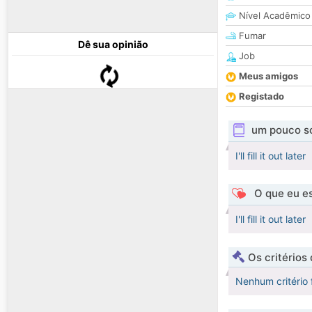
Nível Acadêmico
Fumar
Dê sua opinião
Job
Meus amigos
Registado
um pouco s
I'll fill it out later
O que eu es
I'll fill it out later
Os critérios
Nenhum critério 