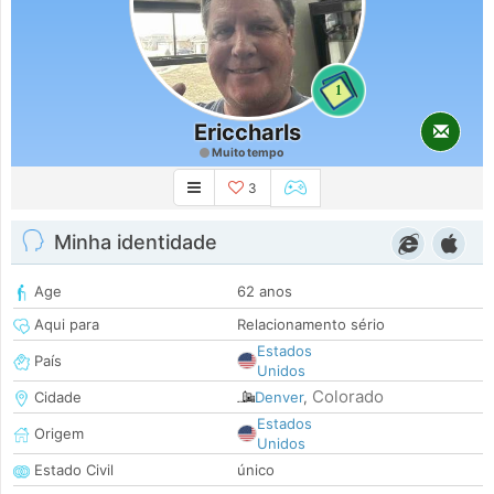
1
Ericcharls
Muito tempo
3
Minha identidade
Age
62 anos
Aqui para
Relacionamento sério
Estados
País
Unidos
Colorado
Cidade
Denver
,
Estados
Origem
Unidos
Estado Civil
único