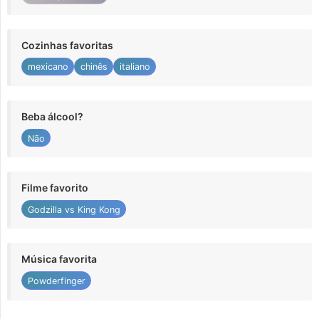
Cozinhas favoritas
mexicano
chinês
italiano
Beba álcool?
Não
Filme favorito
Godzilla vs King Kong
Música favorita
Powderfinger