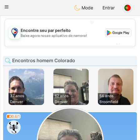
Philippines
Chat
Toggle
Mode
Entrar
navigation
💖
Encontre seu par perfeito
💖
Baixe agora nosso aplicativo de namoro!
💕
💕
Encontros homem Colorado
37 anos
62 anos
54 anos
Denver
Denver
Broomfield
0.6/1