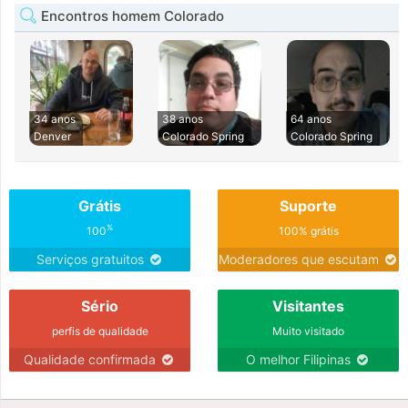
Encontros homem Colorado
34 anos
38 anos
64 anos
Denver
Colorado Spring
Colorado Spring
Grátis
Suporte
%
100
100% grátis
Serviços gratuitos
Moderadores que escutam
Sério
Visitantes
perfis de qualidade
Muito visitado
Qualidade confirmada
O melhor Filipinas