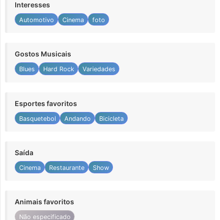
Interesses
Automotivo
Cinema
foto
Gostos Musicais
Blues
Hard Rock
Variedades
Esportes favoritos
Basquetebol
Andando
Bicicleta
Saída
Cinema
Restaurante
Show
Animais favoritos
Não especificado