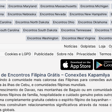
ine
Encontros Maryland
Encontros Massachusetts
Encontros Michigan
ana
Encontros Nebraska
Encontros Nevada
Encontros New Hampshire
Carolina
Encontros North Dakota
Encontros Ohio
Encontros Oklahoma
South Carolina
Encontros South Dakota
Encontros Tennessee
Encontros 
Encontros Washington
Encontros West Virginia
Encontro
Notícias
|
Golpistas
|
Loja
|
O
Cookies e LGPD
|
Publicidade
|
Sobre nós
|
Privacidade
|
Termos
e Encontros Filipina Grátis – Conexões Kapamilya
ndo à comunidade mais calorosa das Filipinas para conexões autênt
a às ilhas de Cebu, e comunidades filipinas mundiais.
crescimento de Davao, nas montanhas de Baguio ou em comunidades
ores filipinos de família, hospitalidade e cuidado genuíno pelos outro
ma completamente gratuita celebra o espírito filipino de bayanihan
ipinos construíram relacionamentos significativos através da noss
s globais.