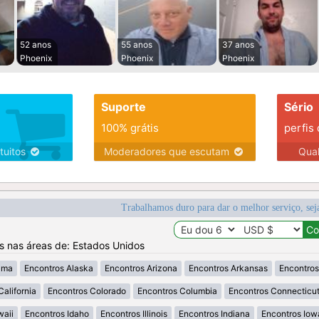
52 anos
55 anos
37 anos
Phoenix
Phoenix
Phoenix
Suporte
Sério
100% grátis
perfis
tuitos
Moderadores que escutam
Qua
Trabalhamos duro para dar o melhor serviço, sej
os nas áreas de: Estados Unidos
ama
Encontros Alaska
Encontros Arizona
Encontros Arkansas
Encontros
California
Encontros Colorado
Encontros Columbia
Encontros Connecticu
waii
Encontros Idaho
Encontros Illinois
Encontros Indiana
Encontros Iow