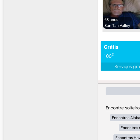
68 anos
San Tan Valley
Grátis
%
100
Serviços gra
Encontre solteir
Encontros Alab
Encontros 
Encontros Ha