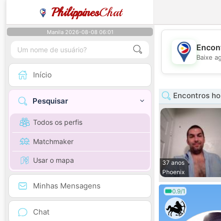
Philippines
Chat
Manila 2026-08-08 06:01
Encont
Baixe a
Início
Encontros h
Pesquisar
Todos os perfis
Matchmaker
Usar o mapa
37 anos
Phoenix
Minhas Mensagens
0.9/1
Chat