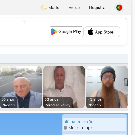
Mode
Entrar
Registrar
💖
💕
55 anos
53 anos
43 anos
Phoenix
Paradise Valley
Phoenix
última conexão
Muito tempo