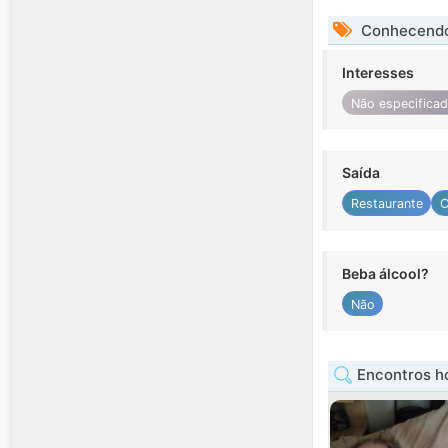
Conhecendo
Interesses
Não especifica
Saída
Restaurante
C
Beba álcool?
Não
Encontros h