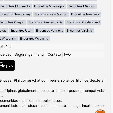
Encontros Minnesota
Encontros Mississippi
Encontros Missouri
Encontros New Jersey
Encontros New Mexico
Encontros New York
Encontros Oregon
Encontros Pennsylvania
Encontros Rhode Island
Texas
Encontros Utah
Encontros Vermont
Encontros Virginia
s Wisconsin
Encontros Wyoming
piniões
 de uso
|
Segurança infantil
|
Contato
|
FAQ
icas. Philippines-chat.com reúne solteiros filipinos desde a
 filipinas globalmente, conecte-se com pessoas compatíveis
s.
 – comunidade, amizade e apoio mútuo.
a comunidade cuidadosa que honra tanto herança insular como
Assistance