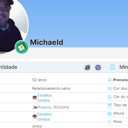
Michaeld
1
ntidade
Minh
52 anos
Procura
Relacionamento sério
Cor dos
Estados
Cor do 
Unidos
Tipo de
Arizona
Phoenix
,
Altura
Estados
Unidos
Peso
único