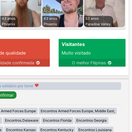
43 anos
43 anos
53 anos
Phoenix
Phoenix
Paradise Valley
Visitantes
 de qualidade
Muito visitado
lidade confirmada
O melhor Filipinas
a solidário por favor
 Armed Forces Europe
Encontros Armed Forces Europe, Middle East,
t
Encontros Delaware
Encontros Florida
Encontros Georgia
a
Encontros Kansas
Encontros Kentucky
Encontros Louisiana