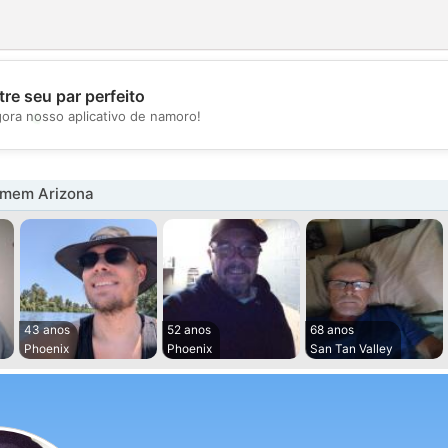
re seu par perfeito
💖
gora nosso aplicativo de namoro!
💕
omem Arizona
43 anos
52 anos
68 anos
Phoenix
Phoenix
San Tan Valley