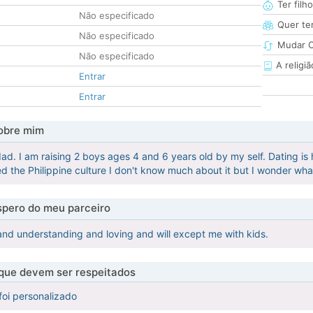
Ter filh
Não especificado
Quer ter
Não especificado
Mudar C
Não especificado
A religiã
Entrar
Entrar
obre mim
 dad. I am raising 2 boys ages 4 and 6 years old by my self. Dating i
d the Philippine culture I don't know much about it but I wonder wha
pero do meu parceiro
nd understanding and loving and will except me with kids.
 que devem ser respeitados
foi personalizado