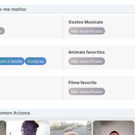
-me melhor
Gostos Musicais
do
Não especificado
Animais favoritos
om a família
Compras
Não especificado
Filme favorito
Não especificado
omem Arizona