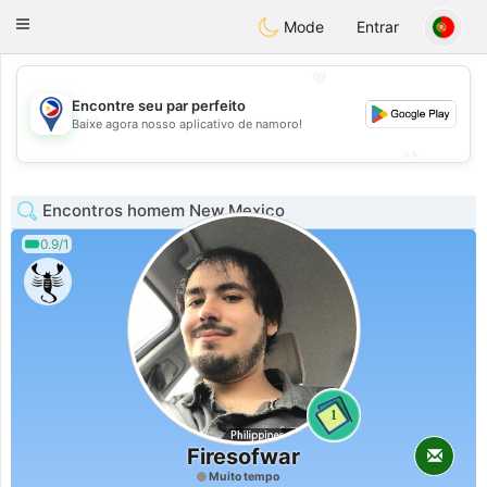
Philippines
Chat
Toggle
Mode
Entrar
navigation
💖
Encontre seu par perfeito
💖
Baixe agora nosso aplicativo de namoro!
💕
💕
Encontros homem New Mexico
0.9/1
1
Firesofwar
Muito tempo