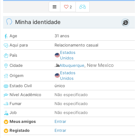
2
Minha identidade
Age
31 anos
Aqui para
Relacionamento casual
Estados
País
Unidos
New Mexico
Cidade
Albuquerque
,
Estados
Origem
Unidos
Estado Civil
único
Nível Acadêmico
Não especificado
Fumar
Não especificado
Job
Não especificado
Meus amigos
Entrar
Registado
Entrar