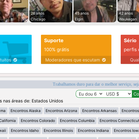
s
26 anos
45 anos
42 anos
Chicago
Elgin
Waukegan
Suporte
Sério
100% grátis
perfis
tuitos
Moderadores que escutam
Qua
Trabalhamos duro para dar o melhor serviço, sej
os nas áreas de: Estados Unidos
ama
Encontros Alaska
Encontros Arizona
Encontros Arkansas
Encontros
California
Encontros Colorado
Encontros Columbia
Encontros Connecticu
waii
Encontros Idaho
Encontros Illinois
Encontros Indiana
Encontros Iow