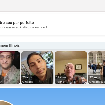
re seu par perfeito
💖
gora nosso aplicativo de namoro!
💕
em Illinois
26 anos
52 anos
32 anos
an
Chicago
Peoria
Chicago (L