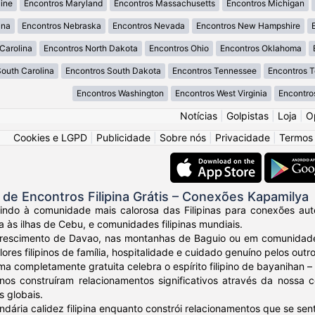
ine
Encontros Maryland
Encontros Massachusetts
Encontros Michigan
ana
Encontros Nebraska
Encontros Nevada
Encontros New Hampshire
Carolina
Encontros North Dakota
Encontros Ohio
Encontros Oklahoma
South Carolina
Encontros South Dakota
Encontros Tennessee
Encontros 
Encontros Washington
Encontros West Virginia
Encontro
Notícias
|
Golpistas
|
Loja
|
O
Cookies e LGPD
|
Publicidade
|
Sobre nós
|
Privacidade
|
Termos
e Encontros Filipina Grátis – Conexões Kapamilya
ndo à comunidade mais calorosa das Filipinas para conexões autênt
a às ilhas de Cebu, e comunidades filipinas mundiais.
crescimento de Davao, nas montanhas de Baguio ou em comunidades
ores filipinos de família, hospitalidade e cuidado genuíno pelos outro
ma completamente gratuita celebra o espírito filipino de bayanihan
ipinos construíram relacionamentos significativos através da noss
s globais.
ndária calidez filipina enquanto constrói relacionamentos que se sen