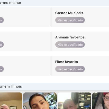
-me melhor
Gostos Musicais
do
Não especificado
Animais favoritos
do
Não especificado
Filme favorito
do
Não especificado
mem Illinois