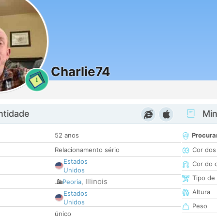
Charlie74
1
ntidade
Minh
52 anos
Procura
Relacionamento sério
Cor dos
Estados
Cor do 
Unidos
Tipo de
Illinois
Peoria
,
Altura
Estados
Unidos
Peso
único