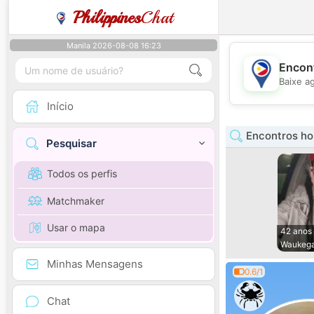
Philippines
Chat
Manila 2026-08-08 16:23
Encont
Baixe a
Início
Encontros hom
Pesquisar
Todos os perfis
Matchmaker
Usar o mapa
42 anos
Waukeg
Minhas Mensagens
0.6/1
Chat