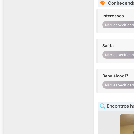
Conhecendo
Interesses
Não especifica
Saída
Não especifica
Beba álcool?
Não especifica
Encontros ho