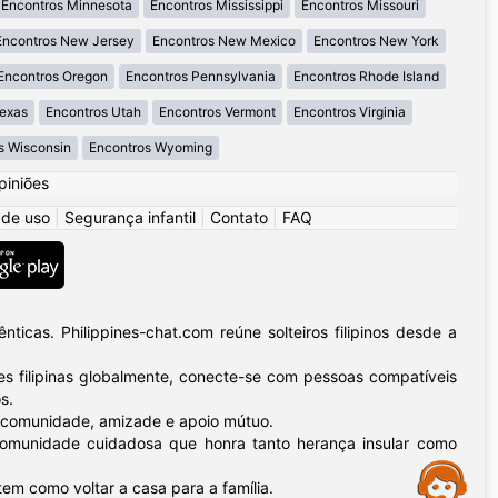
Encontros Minnesota
Encontros Mississippi
Encontros Missouri
Encontros New Jersey
Encontros New Mexico
Encontros New York
Encontros Oregon
Encontros Pennsylvania
Encontros Rhode Island
Texas
Encontros Utah
Encontros Vermont
Encontros Virginia
s Wisconsin
Encontros Wyoming
piniões
 de uso
|
Segurança infantil
|
Contato
|
FAQ
icas. Philippines-chat.com reúne solteiros filipinos desde a
 filipinas globalmente, conecte-se com pessoas compatíveis
s.
 – comunidade, amizade e apoio mútuo.
a comunidade cuidadosa que honra tanto herança insular como
Assistance
tem como voltar a casa para a família.