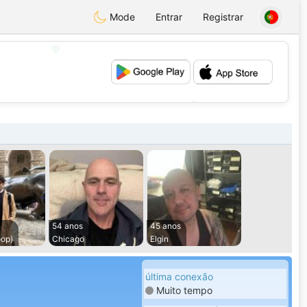
Mode
Entrar
Registrar
💖
💕
54 anos
45 anos
oop)
Chicago
Elgin
última conexão
Muito tempo