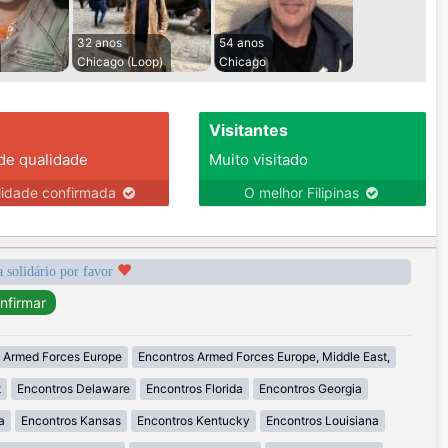
32 anos
54 anos
Chicago (Loop)
Chicago
Visitantes
 de qualidade
Muito visitado
lidade confirmada
O melhor Filipinas
a solidário por favor
 Armed Forces Europe
Encontros Armed Forces Europe, Middle East,
t
Encontros Delaware
Encontros Florida
Encontros Georgia
a
Encontros Kansas
Encontros Kentucky
Encontros Louisiana