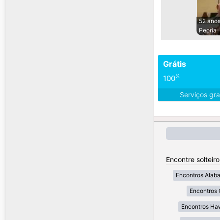
52 ano
Peoria
Grátis
%
100
Serviços gra
Encontre solteir
Encontros Alab
Encontros 
Encontros Ha