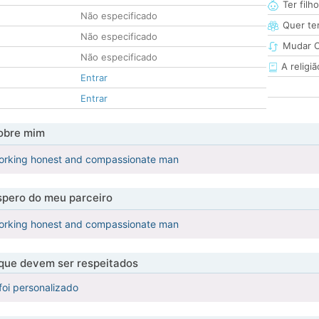
Ter filh
Não especificado
Quer ter
Não especificado
Mudar C
Não especificado
A religiã
Entrar
Entrar
obre mim
orking honest and compassionate man
pero do meu parceiro
orking honest and compassionate man
 que devem ser respeitados
foi personalizado