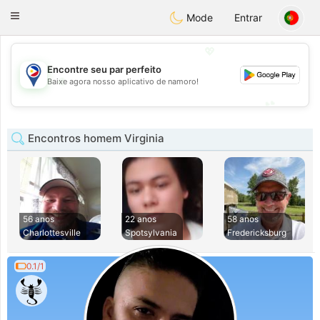
Philippines
Chat
Toggle
Mode
Entrar
navigation
💖
Encontre seu par perfeito
💖
Baixe agora nosso aplicativo de namoro!
💕
💕
Encontros homem Virginia
56 anos
22 anos
58 anos
Charlottesville
Spotsylvania
Fredericksburg
0.1/1