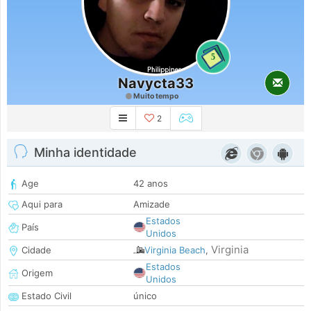
5
Navycta33
Muito tempo
2
Minha identidade
Age
42 anos
Aqui para
Amizade
Estados
País
Unidos
Virginia
Cidade
Virginia Beach
,
Estados
Origem
Unidos
Estado Civil
único