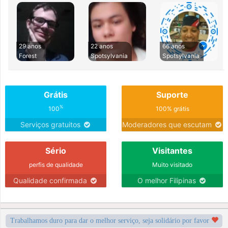
29 anos
22 anos
66 anos
Forest
Spotsylvania
Spotsylvania
Grátis
Suporte
%
100
100% grátis
Serviços gratuitos
Moderadores que escutam
Sério
Visitantes
perfis de qualidade
Muito visitado
Qualidade confirmada
O melhor Filipinas
Trabalhamos duro para dar o melhor serviço, seja solidário por favor