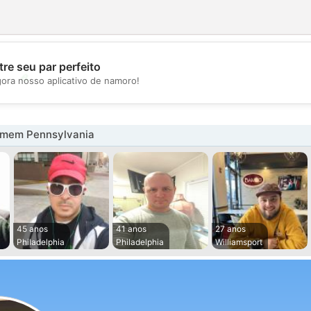
re seu par perfeito
💖
gora nosso aplicativo de namoro!
💕
omem Pennsylvania
45 anos
41 anos
27 anos
Philadelphia
Philadelphia
Williamsport