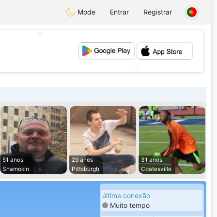
Mode
Entrar
Registrar
💖
💕
51 anos
29 anos
31 anos
Shamokin
Pittsburgh
Coatesville
última conexão
Muito tempo