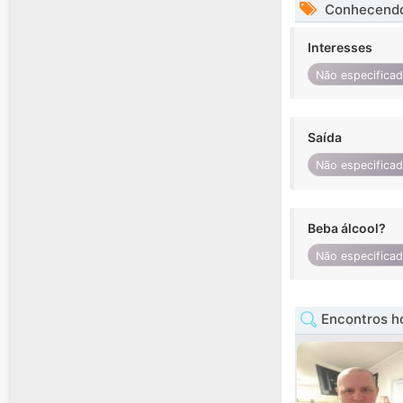
Conhecendo
Interesses
Não especifica
Saída
Não especifica
Beba álcool?
Não especifica
Encontros h