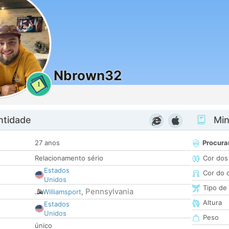
Nbrown32
1
ntidade
Minh
27 anos
Procura
Relacionamento sério
Cor dos
Estados
Cor do 
Unidos
Tipo de
Pennsylvania
Williamsport
,
Altura
Estados
Unidos
Peso
único