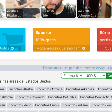
29 anos
42 anos
33 anos
Pittsburgh
Erie
Johnson City
Suporte
Sério
100% grátis
perfis
tuitos
Moderadores que escutam
Qua
Trabalhamos duro para dar o melhor serviço, sej
os nas áreas de: Estados Unidos
ama
Encontros Alaska
Encontros Arizona
Encontros Arkansas
Encontros
California
Encontros Colorado
Encontros Columbia
Encontros Connecticu
waii
Encontros Idaho
Encontros Illinois
Encontros Indiana
Encontros Iow