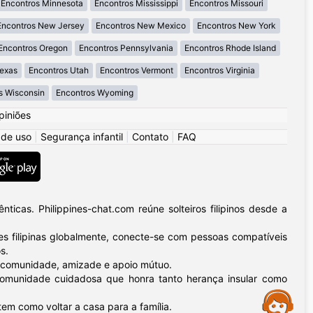
Encontros Minnesota
Encontros Mississippi
Encontros Missouri
Encontros New Jersey
Encontros New Mexico
Encontros New York
Encontros Oregon
Encontros Pennsylvania
Encontros Rhode Island
Texas
Encontros Utah
Encontros Vermont
Encontros Virginia
s Wisconsin
Encontros Wyoming
piniões
 de uso
|
Segurança infantil
|
Contato
|
FAQ
icas. Philippines-chat.com reúne solteiros filipinos desde a
 filipinas globalmente, conecte-se com pessoas compatíveis
s.
 – comunidade, amizade e apoio mútuo.
a comunidade cuidadosa que honra tanto herança insular como
Assistance
tem como voltar a casa para a família.