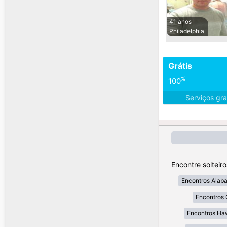
41 anos
Philadelphia
Grátis
%
100
Serviços gra
Encontre solteir
Encontros Alab
Encontros 
Encontros Ha