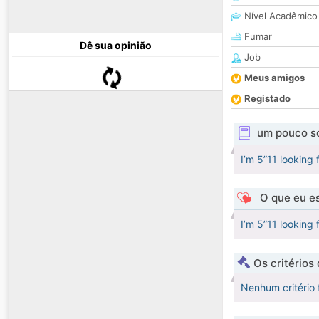
Nível Acadêmico
Fumar
Dê sua opinião
Job
Meus amigos
Registado
um pouco s
I’m 5”11 looking 
O que eu es
I’m 5”11 looking 
Os critérios
Nenhum critério 