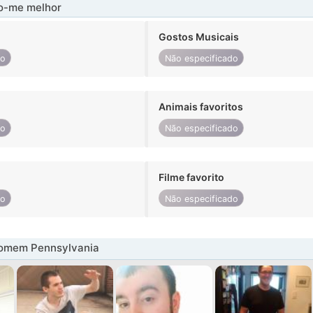
-me melhor
Gostos Musicais
do
Não especificado
Animais favoritos
do
Não especificado
Filme favorito
do
Não especificado
omem Pennsylvania