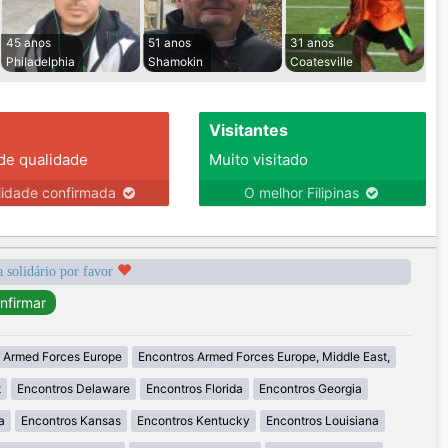
45 anos
51 anos
31 anos
Philadelphia
Shamokin
Coatesville
Visitantes
 de qualidade
Muito visitado
lidade confirmada
O melhor Filipinas
a solidário por favor
 Armed Forces Europe
Encontros Armed Forces Europe, Middle East,
t
Encontros Delaware
Encontros Florida
Encontros Georgia
a
Encontros Kansas
Encontros Kentucky
Encontros Louisiana