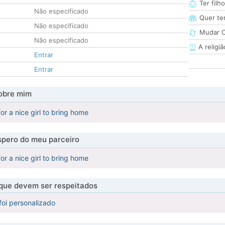
Ter filh
Não especificado
Quer ter
Não especificado
Mudar C
Não especificado
A religiã
Entrar
Entrar
obre mim
for a nice girl to bring home
pero do meu parceiro
for a nice girl to bring home
 que devem ser respeitados
foi personalizado