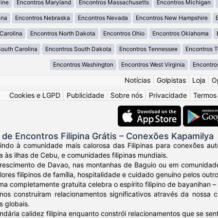
ine
Encontros Maryland
Encontros Massachusetts
Encontros Michigan
ana
Encontros Nebraska
Encontros Nevada
Encontros New Hampshire
Carolina
Encontros North Dakota
Encontros Ohio
Encontros Oklahoma
South Carolina
Encontros South Dakota
Encontros Tennessee
Encontros 
Encontros Washington
Encontros West Virginia
Encontro
Notícias
|
Golpistas
|
Loja
|
O
Cookies e LGPD
|
Publicidade
|
Sobre nós
|
Privacidade
|
Termos
e Encontros Filipina Grátis – Conexões Kapamilya
ndo à comunidade mais calorosa das Filipinas para conexões autênt
a às ilhas de Cebu, e comunidades filipinas mundiais.
crescimento de Davao, nas montanhas de Baguio ou em comunidades
ores filipinos de família, hospitalidade e cuidado genuíno pelos outro
ma completamente gratuita celebra o espírito filipino de bayanihan
ipinos construíram relacionamentos significativos através da noss
s globais.
ndária calidez filipina enquanto constrói relacionamentos que se sen