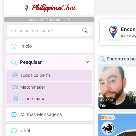
Philippines
Chat
Manila 2026-08-06 19:09
Encont
Baixe a
Início
Encontros h
Pesquisar
Todos os perfis
Matchmaker
Usar o mapa
42 anos
Erie
Minhas Mensagens
0.6/1
Chat