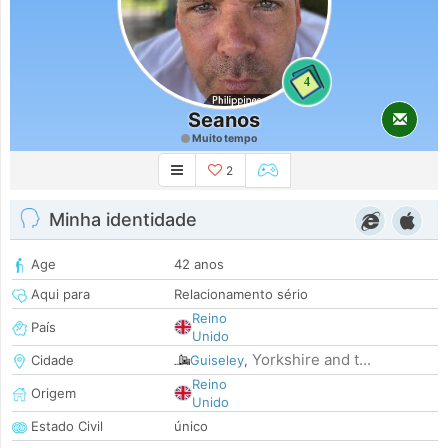
4
Seanos
Muito tempo
2
Minha identidade
Age
42 anos
Aqui para
Relacionamento sério
Reino
País
Unido
Yorkshire and t...
Cidade
Guiseley
,
Reino
Origem
Unido
Estado Civil
único