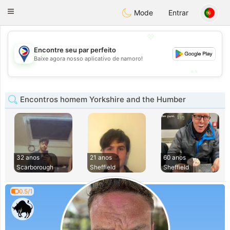
Philippines
Chat
Toggle
Mode
Entrar
navigation
💖
Encontre seu par perfeito
💖
Baixe agora nosso aplicativo de namoro!
💕
💕
Encontros homem Yorkshire and the Humber
32 anos
21 anos
60 anos
Scarborough
Sheffield
Sheffield
0.5/1