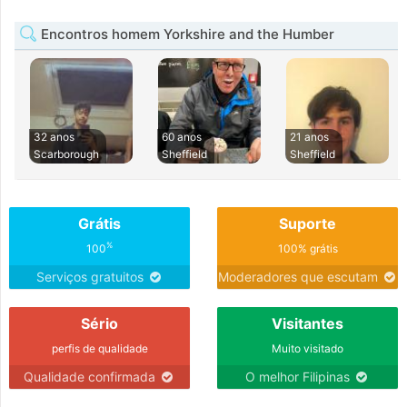
Encontros homem Yorkshire and the Humber
32 anos
60 anos
21 anos
Scarborough
Sheffield
Sheffield
Grátis
Suporte
%
100
100% grátis
Serviços gratuitos
Moderadores que escutam
Sério
Visitantes
perfis de qualidade
Muito visitado
Qualidade confirmada
O melhor Filipinas