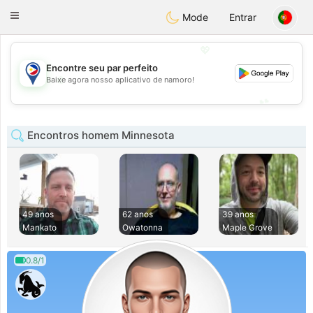
Philippines
Chat
Toggle
Mode
Entrar
navigation
💖
Encontre seu par perfeito
💖
Baixe agora nosso aplicativo de namoro!
💕
💕
Encontros homem Minnesota
49 anos
62 anos
39 anos
Mankato
Owatonna
Maple Grove
0.8/1