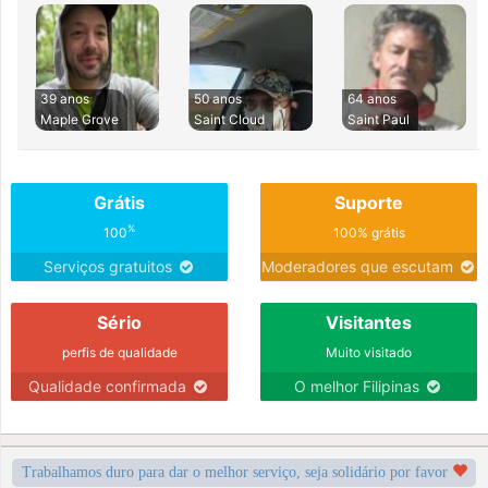
39 anos
50 anos
64 anos
Maple Grove
Saint Cloud
Saint Paul
Grátis
Suporte
%
100
100% grátis
Serviços gratuitos
Moderadores que escutam
Sério
Visitantes
perfis de qualidade
Muito visitado
Qualidade confirmada
O melhor Filipinas
Trabalhamos duro para dar o melhor serviço, seja solidário por favor