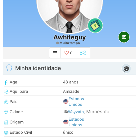
0
Awhiteguy
Muito tempo
0
Minha identidade
Age
48 anos
Aqui para
Amizade
Estados
País
Unidos
Minnesota
Cidade
Wayzata
,
Estados
Origem
Unidos
Estado Civil
único