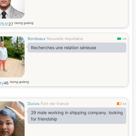
taong gulang
7531
27
Bordeaux
Nouvelle-Aquitaine
0.9
Recherches une relation sérieuse
taong gulang
ty
46
Ducos
Fort-de-france
0.4
29 male working in shipping company. looking
for friendship