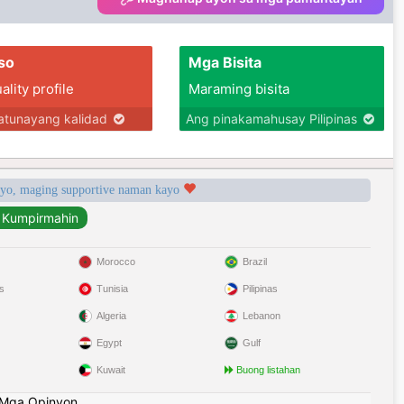
so
Mga Bisita
lity profile
Maraming bisita
tunayang kalidad
Ang pinakamahusay Pilipinas
syo, maging supportive naman kayo
Morocco
Brazil
s
Tunisia
Pilipinas
Algeria
Lebanon
Egypt
Gulf
Kuwait
Buong listahan
Mga Opinyon