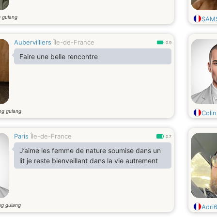
 gulang
SAM
Aubervilliers
Île-de-France
0.9
Faire une belle rencontre
ng gulang
Colin
Paris
Île-de-France
0.7
J’aime les femme de nature soumise dans un
lit je reste bienveillant dans la vie autrement
ng gulang
Adri