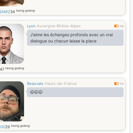
taong gulang
SAM2
34
Lyon
Auvergne-Rhône-Alpes
0.6
J’aime les échanges profonds avec un vrai
dialogue ou chacun laisse la place
taong gulang
47
Beauvais
Hauts-de-France
0.4
🤭🤭🤭
taong gulang
600
29