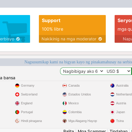
Support
Seryo
100% libre
mga qua
serbisyo
Nakikinig na mga moderator
Napa
Nagsusumikap kami na bigyan kayo ng pinakamahusay na serbi
a bansa
Germany
Canada
Australia
Switzerland
Estados Unidos
Netherland
England
Mexico
Austria
Portugal
Colombia
Japan
Hindi pinagana
Mga Alagang Hayop
Tsina
Balita
|
Mga Scammer
|
Tindahan
|