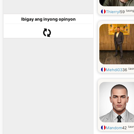
taong
Thierryl
59
Ibigay ang inyong opinyon
tao
Mehdi03
36
tao
Mandom
42