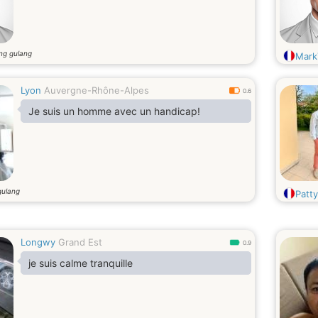
ng gulang
Mark
Lyon
Auvergne-Rhône-Alpes
0.6
Je suis un homme avec un handicap!
gulang
Patty
Longwy
Grand Est
0.9
je suis calme tranquille