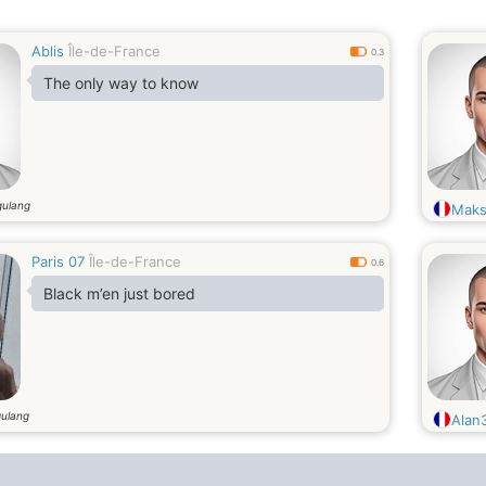
Ablis
Île-de-France
0.3
The only way to know
gulang
Mak
Paris 07
Île-de-France
0.6
Black m’en just bored
gulang
Alan