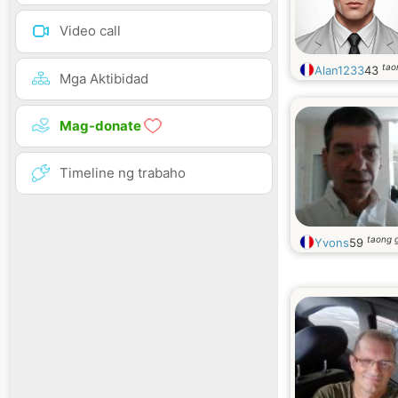
Video call
tao
Alan1233
43
Mga Aktibidad
Mag-donate
Timeline ng trabaho
taong 
Yvons
59