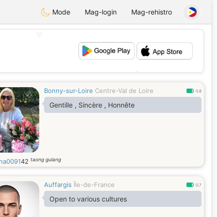
Mode
Mag-login
Mag-rehistro
💖
💕
Bonny-sur-Loire
Centre-Val de Loire
0.8
Gentille , Sincère , Honnête
taong gulang
na0091
42
Auffargis
Île-de-France
0.7
Open to various cultures