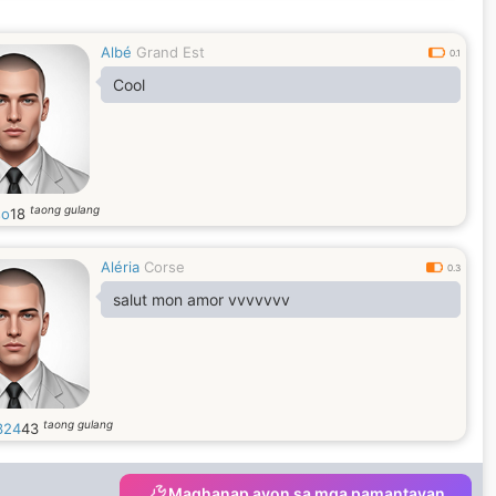
Albé
Grand Est
0.1
Cool
taong gulang
so
18
Aléria
Corse
0.3
salut mon amor vvvvvvv
taong gulang
324
43
Maghanap ayon sa mga pamantayan