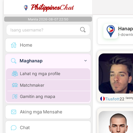
Philippines
Chat
Manila 2026-08-07 22:50
Hanap
I-downl
Home
Maghanap
Lahat ng mga profile
Matchmaker
Gamitin ang mapa
taon
Tiusfott
22
Aking mga Mensahe
Chat