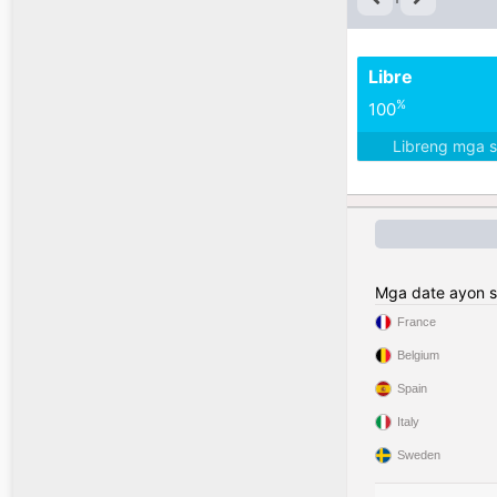
Libre
%
100
Libreng mga 
Mga date ayon s
France
Belgium
Spain
Italy
Sweden