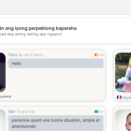
in ang iyong perpektong kapareha
💖
oad ang aming dating app ngayon!
💕
Paris
Île-de-France
0.3
Hello
g gulang
Daya
Barr
Grand Est
0.7
personne ayant une bonne situation, simple et
attentionnée