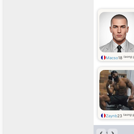
taong 
Macso
18
taong 
Zaynb
23
1