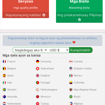
Seryoso
Mga Bisita
mga quality profile
Maraming bisita
Napatunayang kalidad
Ang pinakamahusay Pilipinas
Nagsusumikap kami na bigyan kayo ng pinakamahusay na serbisyo,
maging supportive naman kayo
Mga date ayon sa bansa
France
Germany
Canada
Belgium
Switzerland
Estados Unidos
Spain
England
Mexico
Italy
Portugal
Colombia
Sweden
Hindi pinagana
Mga Alagang Hayop
Australia
Morocco
Brazil
Netherlands
Tunisia
Pilipinas