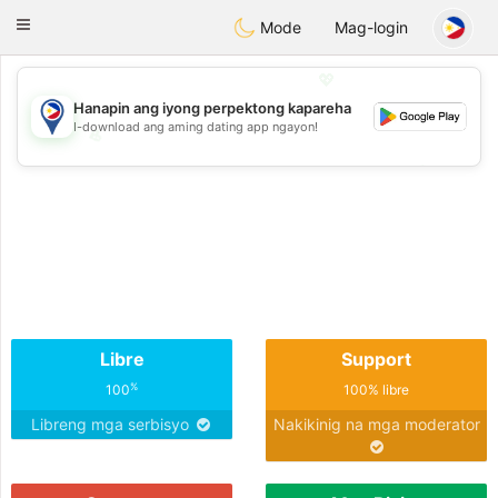
Philippines
Chat
Toggle
Mode
Mag-login
navigation
💖
Hanapin ang iyong perpektong kapareha
I-download ang aming dating app ngayon!
💖
💕
💕
Libre
Support
%
100
100% libre
Libreng mga serbisyo
Nakikinig na mga moderator