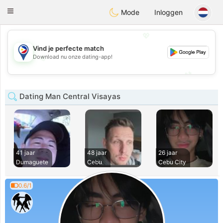
Philippines
Chat
Toggle
Mode
Inloggen
navigation
💖
Vind je perfecte match
💖
Download nu onze dating-app!
💕
💕
Dating Man Central Visayas
41 jaar
48 jaar
26 jaar
Dumaguete
Cebu
Cebu City
0.6/1