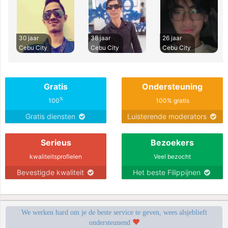
30 jaar
38 jaar
26 jaar
Cebu City
Cebu City
Cebu City
Gratis
Ondersteuning
%
100
100% gratis
Gratis diensten
Luisterende moderators
Serieus
Bezoekers
kwaliteitsprofielen
Veel bezocht
Bevestigde kwaliteit
Het beste Filippijnen
We werken hard om je de beste service te geven, wees alsjeblieft
ondersteunend