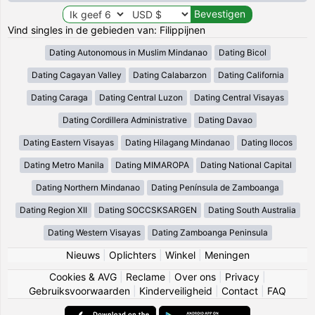
Vind singles in de gebieden van: Filippijnen
Dating Autonomous in Muslim Mindanao
Dating Bicol
Dating Cagayan Valley
Dating Calabarzon
Dating California
Dating Caraga
Dating Central Luzon
Dating Central Visayas
Dating Cordillera Administrative
Dating Davao
Dating Eastern Visayas
Dating Hilagang Mindanao
Dating Ilocos
Dating Metro Manila
Dating MIMAROPA
Dating National Capital
Dating Northern Mindanao
Dating Península de Zamboanga
Dating Region XII
Dating SOCCSKSARGEN
Dating South Australia
Dating Western Visayas
Dating Zamboanga Peninsula
Nieuws
|
Oplichters
|
Winkel
|
Meningen
Cookies & AVG
|
Reclame
|
Over ons
|
Privacy
|
Gebruiksvoorwaarden
|
Kinderveiligheid
|
Contact
|
FAQ