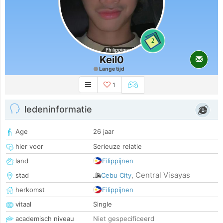
2
Keil0
Lange tijd
1
ledeninformatie
Age
26 jaar
hier voor
Serieuze relatie
land
Filippijnen
Central Visayas
stad
Cebu City
,
herkomst
Filippijnen
vitaal
Single
academisch niveau
Niet gespecificeerd