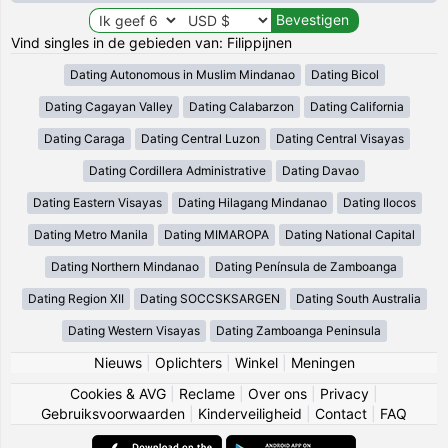
Vind singles in de gebieden van: Filippijnen
Dating Autonomous in Muslim Mindanao
Dating Bicol
Dating Cagayan Valley
Dating Calabarzon
Dating California
Dating Caraga
Dating Central Luzon
Dating Central Visayas
Dating Cordillera Administrative
Dating Davao
Dating Eastern Visayas
Dating Hilagang Mindanao
Dating Ilocos
Dating Metro Manila
Dating MIMAROPA
Dating National Capital
Dating Northern Mindanao
Dating Península de Zamboanga
Dating Region XII
Dating SOCCSKSARGEN
Dating South Australia
Dating Western Visayas
Dating Zamboanga Peninsula
Nieuws
|
Oplichters
|
Winkel
|
Meningen
Cookies & AVG
|
Reclame
|
Over ons
|
Privacy
|
Gebruiksvoorwaarden
|
Kinderveiligheid
|
Contact
|
FAQ