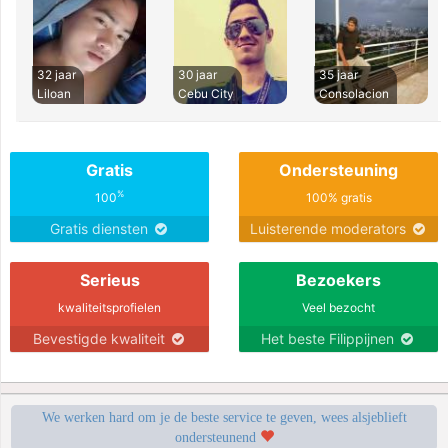
32 jaar
30 jaar
35 jaar
Liloan
Cebu City
Consolacion
Gratis
Ondersteuning
%
100
100% gratis
Gratis diensten
Luisterende moderators
Serieus
Bezoekers
kwaliteitsprofielen
Veel bezocht
Bevestigde kwaliteit
Het beste Filippijnen
We werken hard om je de beste service te geven, wees alsjeblieft
ondersteunend