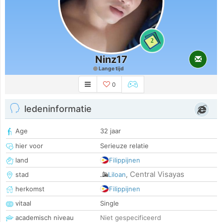
2
Ninz17
Lange tijd
0
ledeninformatie
Age
32 jaar
hier voor
Serieuze relatie
land
Filippijnen
Central Visayas
stad
Liloan
,
herkomst
Filippijnen
vitaal
Single
academisch niveau
Niet gespecificeerd