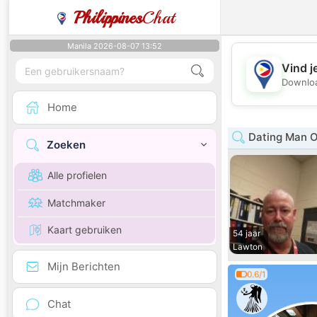
Philippines
Chat
Manila 2026-08-07 13:52
Vind j
Downloa
Home
Dating Man 
Zoeken
Alle profielen
Matchmaker
Kaart gebruiken
54 jaar
Lawton
Mijn Berichten
0.6/1
Chat