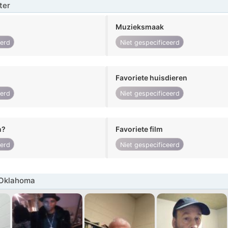
ter
Muzieksmaak
eerd
Niet gespecificeerd
Favoriete huisdieren
eerd
Niet gespecificeerd
n?
Favoriete film
eerd
Niet gespecificeerd
Oklahoma