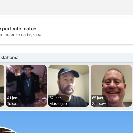
e perfecte match
💖
d nu onze dating-app!
💕
Oklahoma
41 jaar
67 jaar
65 jaar
Tulsa
Muskogee
Sallisaw