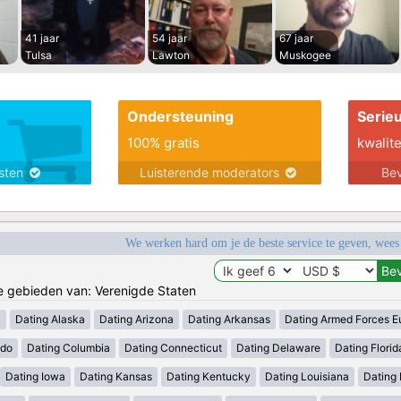
41 jaar
54 jaar
67 jaar
Tulsa
Lawton
Muskogee
Ondersteuning
Serie
100% gratis
kwalite
nsten
Luisterende moderators
Bev
We werken hard om je de beste service te geven, wees
de gebieden van: Verenigde Staten
a
Dating Alaska
Dating Arizona
Dating Arkansas
Dating Armed Forces E
ado
Dating Columbia
Dating Connecticut
Dating Delaware
Dating Florid
Dating Iowa
Dating Kansas
Dating Kentucky
Dating Louisiana
Dating