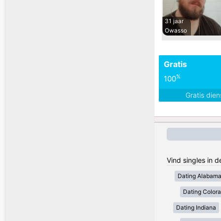
31 jaar
Owasso
Gratis
%
100
Gratis die
Vind singles in 
Dating Alabam
Dating Color
Dating Indiana