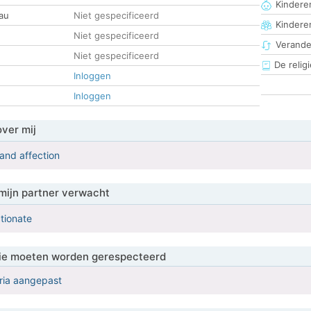
Kinderen
au
Niet gespecificeerd
Kindere
Niet gespecificeerd
Verander
Niet gespecificeerd
De religi
Inloggen
Inloggen
over mij
 and affection
mijn partner verwacht
tionate
 die moeten worden gerespecteerd
eria aangepast