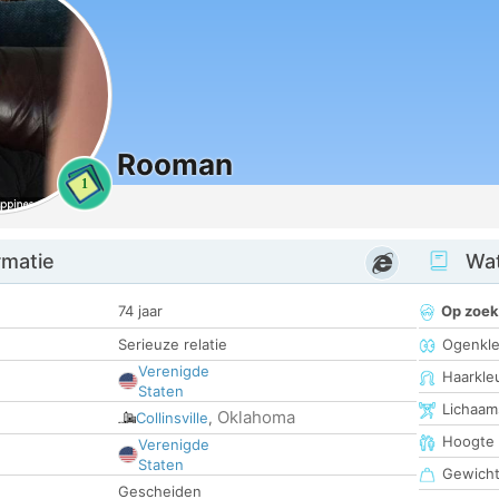
Rooman
1
rmatie
Wat
74 jaar
Op zoek
Serieuze relatie
Ogenkle
Verenigde
Haarkle
Staten
Lichaam
Oklahoma
Collinsville
,
Hoogte
Verenigde
Staten
Gewich
Gescheiden