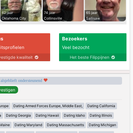
62 jaar
74 jaar
65 jaar
Oklahoma City
Collinsville
Sallisaw
us
Bezoekers
itsprofielen
Veel bezocht
estigde kwaliteit
Het beste Filippijnen
 alsjeblieft ondersteunend
urope
Dating Armed Forces Europe, Middle East,
Dating California
a
Dating Georgia
Dating Hawaii
Dating Idaho
Dating Illinois
 Maine
Dating Maryland
Dating Massachusetts
Dating Michigan