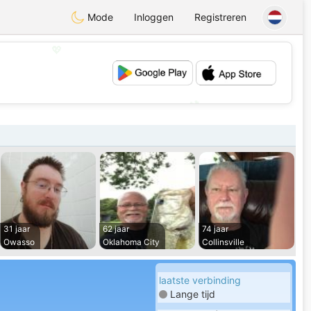
Mode
Inloggen
Registreren
💖
💕
31 jaar
62 jaar
74 jaar
Owasso
Oklahoma City
Collinsville
laatste verbinding
Lange tijd