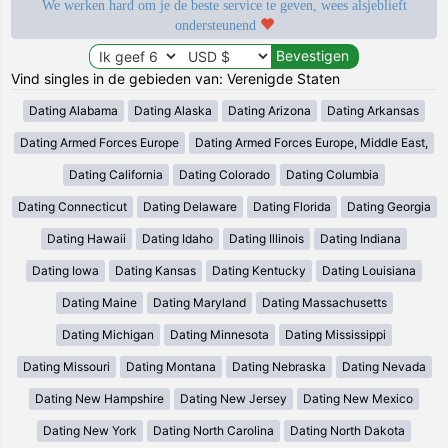
We werken hard om je de beste service te geven, wees alsjeblieft
ondersteunend
Vind singles in de gebieden van: Verenigde Staten
Dating Alabama
Dating Alaska
Dating Arizona
Dating Arkansas
Dating Armed Forces Europe
Dating Armed Forces Europe, Middle East,
Dating California
Dating Colorado
Dating Columbia
Dating Connecticut
Dating Delaware
Dating Florida
Dating Georgia
Dating Hawaii
Dating Idaho
Dating Illinois
Dating Indiana
Dating Iowa
Dating Kansas
Dating Kentucky
Dating Louisiana
Dating Maine
Dating Maryland
Dating Massachusetts
Dating Michigan
Dating Minnesota
Dating Mississippi
Dating Missouri
Dating Montana
Dating Nebraska
Dating Nevada
Dating New Hampshire
Dating New Jersey
Dating New Mexico
Dating New York
Dating North Carolina
Dating North Dakota