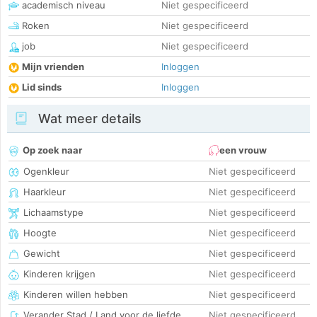
academisch niveau
Niet gespecificeerd
Roken
Niet gespecificeerd
job
Niet gespecificeerd
Mijn vrienden
Inloggen
Lid sinds
Inloggen
Wat meer details
Op zoek naar
een vrouw
Ogenkleur
Niet gespecificeerd
Haarkleur
Niet gespecificeerd
Lichaamstype
Niet gespecificeerd
Hoogte
Niet gespecificeerd
Gewicht
Niet gespecificeerd
Kinderen krijgen
Niet gespecificeerd
Kinderen willen hebben
Niet gespecificeerd
Verander Stad / Land voor de liefde
Niet gespecificeerd