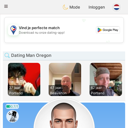
Philippines
Chat
Toggle
Mode
Inloggen
navigation
💖
Vind je perfecte match
💖
Download nu onze dating-app!
💕
💕
Dating Man Oregon
27 jaar
47 jaar
62 jaar
Portland
Beaverton
Portland
0.7/1