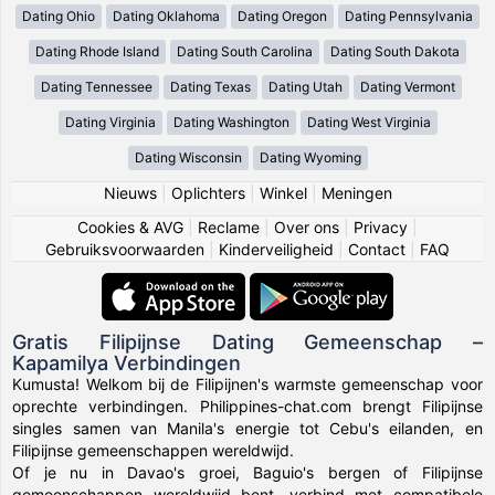
Dating Ohio
Dating Oklahoma
Dating Oregon
Dating Pennsylvania
Dating Rhode Island
Dating South Carolina
Dating South Dakota
Dating Tennessee
Dating Texas
Dating Utah
Dating Vermont
Dating Virginia
Dating Washington
Dating West Virginia
Dating Wisconsin
Dating Wyoming
Nieuws
|
Oplichters
|
Winkel
|
Meningen
Cookies & AVG
|
Reclame
|
Over ons
|
Privacy
|
Gebruiksvoorwaarden
|
Kinderveiligheid
|
Contact
|
FAQ
Gratis Filipijnse Dating Gemeenschap –
Kapamilya Verbindingen
Kumusta! Welkom bij de Filipijnen's warmste gemeenschap voor
oprechte verbindingen. Philippines-chat.com brengt Filipijnse
singles samen van Manila's energie tot Cebu's eilanden, en
Filipijnse gemeenschappen wereldwijd.
Of je nu in Davao's groei, Baguio's bergen of Filipijnse
gemeenschappen wereldwijd bent, verbind met compatibele