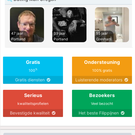
47 jaar
39 jaar
55 jaar
Portland
Portland
Gresham
Gratis
Ondersteuning
%
100
100% gratis
Gratis diensten
Luisterende moderators
Serieus
Bezoekers
kwaliteitsprofielen
Veel bezocht
Bevestigde kwaliteit
Het beste Filippijnen