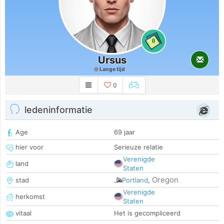
0
Ursus
Lange tijd
0
ledeninformatie
Age
69 jaar
hier voor
Serieuze relatie
Verenigde
land
Staten
Oregon
stad
Portland
,
Verenigde
herkomst
Staten
vitaal
Het is gecompliceerd