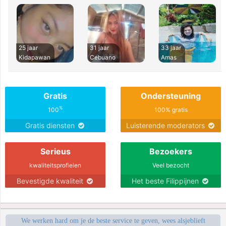
25 jaar
31 jaar
33 jaar
Kidapawan
Cebuano
Amas
Gratis
Ondersteuning
%
100
100% gratis
Gratis diensten
Luisterende moderators
Serieus
Bezoekers
kwaliteitsprofielen
Veel bezocht
Bevestigde kwaliteit
Het beste Filippijnen
We werken hard om je de beste service te geven, wees alsjeblieft