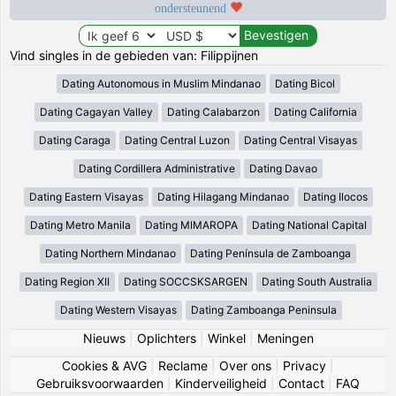
ondersteunend
Vind singles in de gebieden van: Filippijnen
Dating Autonomous in Muslim Mindanao
Dating Bicol
Dating Cagayan Valley
Dating Calabarzon
Dating California
Dating Caraga
Dating Central Luzon
Dating Central Visayas
Dating Cordillera Administrative
Dating Davao
Dating Eastern Visayas
Dating Hilagang Mindanao
Dating Ilocos
Dating Metro Manila
Dating MIMAROPA
Dating National Capital
Dating Northern Mindanao
Dating Península de Zamboanga
Dating Region XII
Dating SOCCSKSARGEN
Dating South Australia
Dating Western Visayas
Dating Zamboanga Peninsula
Nieuws
|
Oplichters
|
Winkel
|
Meningen
Cookies & AVG
|
Reclame
|
Over ons
|
Privacy
|
Gebruiksvoorwaarden
|
Kinderveiligheid
|
Contact
|
FAQ