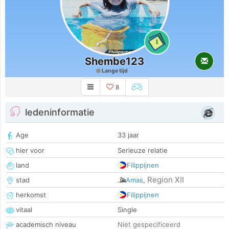
1
Shembe123
Lange tijd
8
ledeninformatie
Age
33 jaar
hier voor
Serieuze relatie
land
Filippijnen
Region XII
stad
Amas
,
herkomst
Filippijnen
vitaal
Single
academisch niveau
Niet gespecificeerd