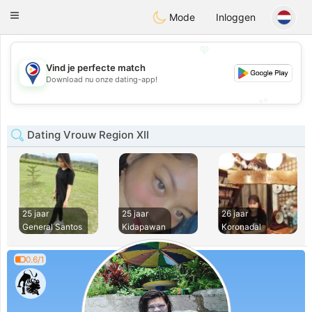
Philippines
Chat
Toggle
Mode
Inloggen
navigation
💖
Vind je perfecte match
💖
Download nu onze dating-app!
💕
💕
Dating Vrouw Region XII
25 jaar
25 jaar
26 jaar
General Santos
Kidapawan
Koronadal
0.6/1