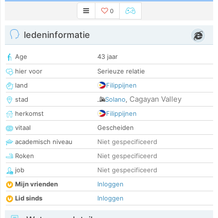
0
ledeninformatie
Age
43 jaar
hier voor
Serieuze relatie
land
Filippijnen
Cagayan Valley
stad
Solano
,
herkomst
Filippijnen
vitaal
Gescheiden
academisch niveau
Niet gespecificeerd
Roken
Niet gespecificeerd
job
Niet gespecificeerd
Mijn vrienden
Inloggen
Lid sinds
Inloggen