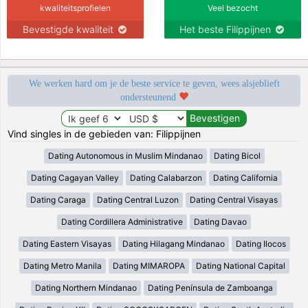
kwaliteitsprofielen
Veel bezocht
Bevestigde kwaliteit
Het beste Filippijnen
We werken hard om je de beste service te geven, wees alsjeblieft
ondersteunend
Vind singles in de gebieden van: Filippijnen
Dating Autonomous in Muslim Mindanao
Dating Bicol
Dating Cagayan Valley
Dating Calabarzon
Dating California
Dating Caraga
Dating Central Luzon
Dating Central Visayas
Dating Cordillera Administrative
Dating Davao
Dating Eastern Visayas
Dating Hilagang Mindanao
Dating Ilocos
Dating Metro Manila
Dating MIMAROPA
Dating National Capital
Dating Northern Mindanao
Dating Península de Zamboanga