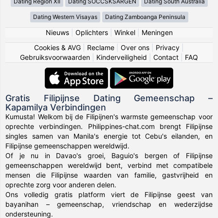
Dating Region XII
Dating SOCCSKSARGEN
Dating South Australia
Dating Western Visayas
Dating Zamboanga Peninsula
Nieuws
|
Oplichters
|
Winkel
|
Meningen
Cookies & AVG
|
Reclame
|
Over ons
|
Privacy
|
Gebruiksvoorwaarden
|
Kinderveiligheid
|
Contact
|
FAQ
Gratis Filipijnse Dating Gemeenschap –
Kapamilya Verbindingen
Kumusta! Welkom bij de Filipijnen's warmste gemeenschap voor
oprechte verbindingen. Philippines-chat.com brengt Filipijnse
singles samen van Manila's energie tot Cebu's eilanden, en
Filipijnse gemeenschappen wereldwijd.
Of je nu in Davao's groei, Baguio's bergen of Filipijnse
gemeenschappen wereldwijd bent, verbind met compatibele
mensen die Filipijnse waarden van familie, gastvrijheid en
oprechte zorg voor anderen delen.
Ons volledig gratis platform viert de Filipijnse geest van
bayanihan – gemeenschap, vriendschap en wederzijdse
ondersteuning.