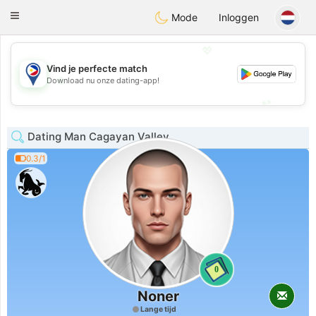
Philippines
Chat
Toggle
Mode
Inloggen
navigation
💖
Vind je perfecte match
💖
Download nu onze dating-app!
💕
💕
Dating Man Cagayan Valley
0.3/1
0
Noner
Lange tijd