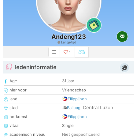
0
Andeng123
Lange tijd
1
ledeninformatie
Age
31 jaar
hier voor
Vriendschap
land
Filippijnen
Central Luzon
stad
Baliuag
,
herkomst
Filippijnen
vitaal
Single
academisch niveau
Niet gespecificeerd