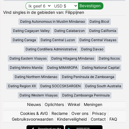
Vind singles in de gebieden van: Filippijnen
Dating Autonomous in Muslim Mindanao
Dating Bicol
Dating Cagayan Valley
Dating Calabarzon
Dating California
Dating Caraga
Dating Central Luzon
Dating Central Visayas
Dating Cordillera Administrative
Dating Davao
Dating Eastern Visayas
Dating Hilagang Mindanao
Dating Ilocos
Dating Metro Manila
Dating MIMAROPA
Dating National Capital
Dating Northern Mindanao
Dating Península de Zamboanga
Dating Region XII
Dating SOCCSKSARGEN
Dating South Australia
Dating Western Visayas
Dating Zamboanga Peninsula
Nieuws
|
Oplichters
|
Winkel
|
Meningen
Cookies & AVG
|
Reclame
|
Over ons
|
Privacy
|
Gebruiksvoorwaarden
|
Kinderveiligheid
|
Contact
|
FAQ