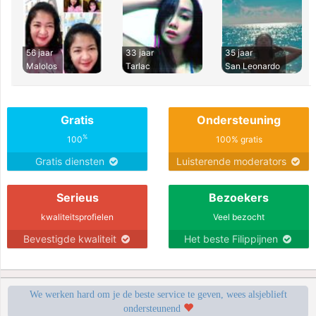
56 jaar
33 jaar
35 jaar
Malolos
Tarlac
San Leonardo
Gratis
Ondersteuning
%
100
100% gratis
Gratis diensten
Luisterende moderators
Serieus
Bezoekers
kwaliteitsprofielen
Veel bezocht
Bevestigde kwaliteit
Het beste Filippijnen
We werken hard om je de beste service te geven, wees alsjeblieft
ondersteunend