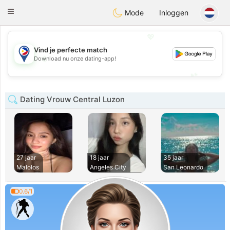
Philippines
Chat
Toggle
Mode
Inloggen
navigation
💖
Vind je perfecte match
💖
Download nu onze dating-app!
💕
💕
Dating Vrouw Central Luzon
27 jaar
18 jaar
35 jaar
Malolos
Angeles City
San Leonardo
0.6/1