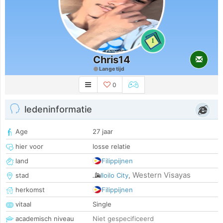
1
Chris14
Lange tijd
0
ledeninformatie
Age
27 jaar
hier voor
losse relatie
land
Filippijnen
Western Visayas
stad
Iloilo City
,
herkomst
Filippijnen
vitaal
Single
academisch niveau
Niet gespecificeerd