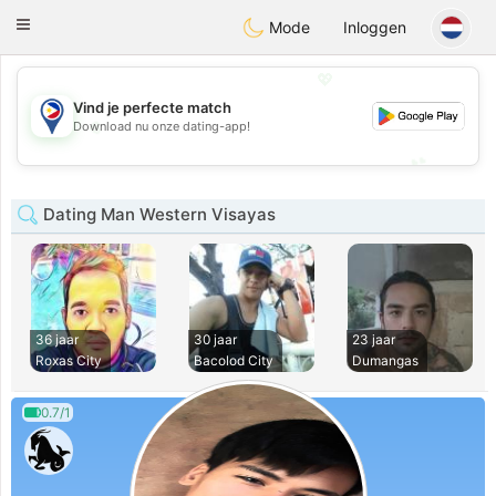
Philippines
Chat
Toggle
Mode
Inloggen
navigation
💖
Vind je perfecte match
💖
Download nu onze dating-app!
💕
💕
Dating Man Western Visayas
36 jaar
30 jaar
23 jaar
Roxas City
Bacolod City
Dumangas
0.7/1