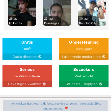
26 jaar
23 jaar
30 jaar
Iloilo City
Dumangas
Bacolod City
Gratis
Ondersteuning
%
100
100% gratis
Gratis diensten
Luisterende moderators
Serieus
Bezoekers
kwaliteitsprofielen
Veel bezocht
Bevestigde kwaliteit
Het beste Filippijnen
We werken hard om je de beste service te geven, wees alsjeblieft
ondersteunend