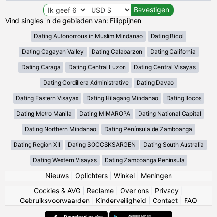
Vind singles in de gebieden van: Filippijnen
Dating Autonomous in Muslim Mindanao
Dating Bicol
Dating Cagayan Valley
Dating Calabarzon
Dating California
Dating Caraga
Dating Central Luzon
Dating Central Visayas
Dating Cordillera Administrative
Dating Davao
Dating Eastern Visayas
Dating Hilagang Mindanao
Dating Ilocos
Dating Metro Manila
Dating MIMAROPA
Dating National Capital
Dating Northern Mindanao
Dating Península de Zamboanga
Dating Region XII
Dating SOCCSKSARGEN
Dating South Australia
Dating Western Visayas
Dating Zamboanga Peninsula
Nieuws
|
Oplichters
|
Winkel
|
Meningen
Cookies & AVG
|
Reclame
|
Over ons
|
Privacy
|
Gebruiksvoorwaarden
|
Kinderveiligheid
|
Contact
|
FAQ