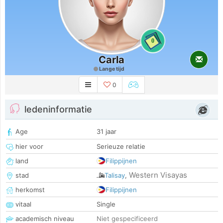
0
Carla
Lange tijd
0
ledeninformatie
Age
31 jaar
hier voor
Serieuze relatie
land
Filippijnen
Western Visayas
stad
Talisay
,
herkomst
Filippijnen
vitaal
Single
academisch niveau
Niet gespecificeerd