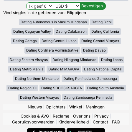
Vind singles in de gebieden van: Filippijnen
Dating Autonomous in Muslim Mindanao
Dating Bicol
Dating Cagayan Valley
Dating Calabarzon
Dating California
Dating Caraga
Dating Central Luzon
Dating Central Visayas
Dating Cordillera Administrative
Dating Davao
Dating Eastern Visayas
Dating Hilagang Mindanao
Dating Ilocos
Dating Metro Manila
Dating MIMAROPA
Dating National Capital
Dating Northern Mindanao
Dating Península de Zamboanga
Dating Region XII
Dating SOCCSKSARGEN
Dating South Australia
Dating Western Visayas
Dating Zamboanga Peninsula
Nieuws
|
Oplichters
|
Winkel
|
Meningen
Cookies & AVG
|
Reclame
|
Over ons
|
Privacy
|
Gebruiksvoorwaarden
|
Kinderveiligheid
|
Contact
|
FAQ