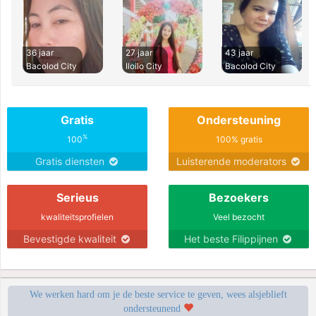
36 jaar
27 jaar
43 jaar
Bacolod City
Iloilo City
Bacolod City
Gratis
Ondersteuning
%
100
100% gratis
Gratis diensten
Luisterende moderators
Serieus
Bezoekers
kwaliteitsprofielen
Veel bezocht
Bevestigde kwaliteit
Het beste Filippijnen
We werken hard om je de beste service te geven, wees alsjeblieft
ondersteunend