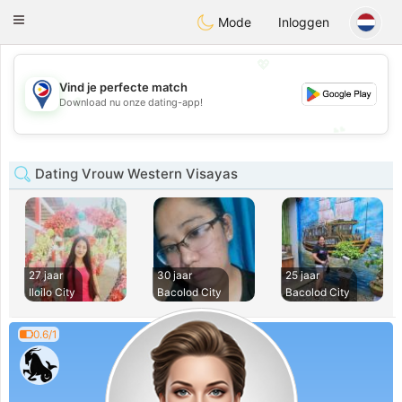
Philippines
Chat
Toggle
Mode
Inloggen
navigation
💖
Vind je perfecte match
💖
Download nu onze dating-app!
💕
💕
Dating Vrouw Western Visayas
27 jaar
30 jaar
25 jaar
Iloilo City
Bacolod City
Bacolod City
0.6/1