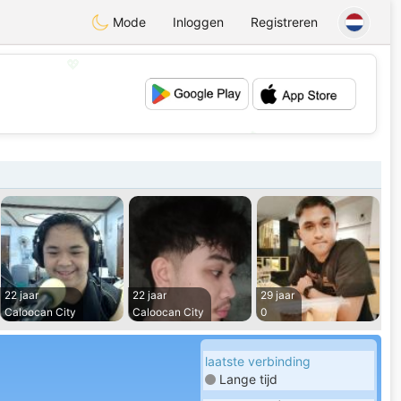
Mode
Inloggen
Registreren
💖
💕
22 jaar
22 jaar
29 jaar
Caloocan City
Caloocan City
0
laatste verbinding
Lange tijd