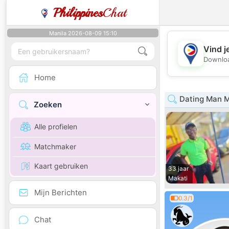
Philippines
Chat
Manila 2026-08-09 15:10
Vind j
Downloa
Home
Dating Man M
Zoeken
Alle profielen
Matchmaker
Kaart gebruiken
33 jaar
Makati
Mijn Berichten
0.3/1
Chat