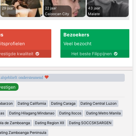
29 jaar
22 jaar
43 jaar
0
Caloocan City
Malate
us
Bezoekers
itsprofielen
Veel bezocht
estigde kwaliteit
Het beste Filippijnen
 alsjeblieft ondersteunend
abarzon
Dating California
Dating Caraga
Dating Central Luzon
yas
Dating Hilagang Mindanao
Dating Ilocos
Dating Metro Manila
ula de Zamboanga
Dating Region XII
Dating SOCCSKSARGEN
ating Zamboanga Peninsula