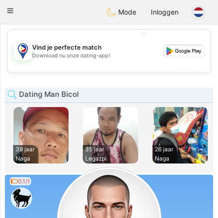
Philippines
Chat
Toggle
Mode
Inloggen
navigation
💖
Vind je perfecte match
💖
Download nu onze dating-app!
💕
💕
Dating Man Bicol
39 jaar
35 jaar
26 jaar
Naga
Legazpi
Naga
0.1/1