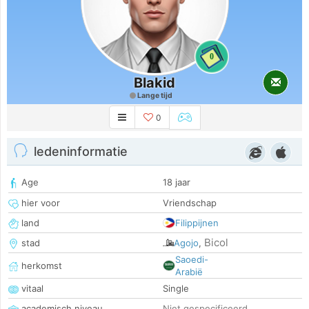
0
Blakid
Lange tijd
0
ledeninformatie
Age
18 jaar
hier voor
Vriendschap
land
Filippijnen
Bicol
stad
Agojo
,
Saoedi-
herkomst
Arabië
vitaal
Single
academisch niveau
Niet gespecificeerd