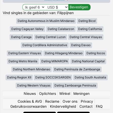
Vind singles in de gebieden van: Filippijnen
Dating Autonomous in Muslim Mindanao
Dating Bicol
Dating Cagayan Valley
Dating Calabarzon
Dating California
Dating Caraga
Dating Central Luzon
Dating Central Visayas
Dating Cordillera Administrative
Dating Davao
Dating Eastern Visayas
Dating Hilagang Mindanao
Dating Ilocos
Dating Metro Manila
Dating MIMAROPA
Dating National Capital
Dating Northern Mindanao
Dating Península de Zamboanga
Dating Region XII
Dating SOCCSKSARGEN
Dating South Australia
Dating Western Visayas
Dating Zamboanga Peninsula
Nieuws
|
Oplichters
|
Winkel
|
Meningen
Cookies & AVG
|
Reclame
|
Over ons
|
Privacy
|
Gebruiksvoorwaarden
|
Kinderveiligheid
|
Contact
|
FAQ