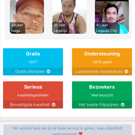
39 jaar
35 jaar
40 jaar
Naga
Legazpi
Legazpi City
Gratis
Ondersteuning
%
100
100% gratis
Gratis diensten
Luisterende moderators
Serieus
Bezoekers
kwaliteitsprofielen
Veel bezocht
Bevestigde kwaliteit
Het beste Filippijnen
We werken hard om je de beste service te geven, wees alsjeblieft
ondersteunend