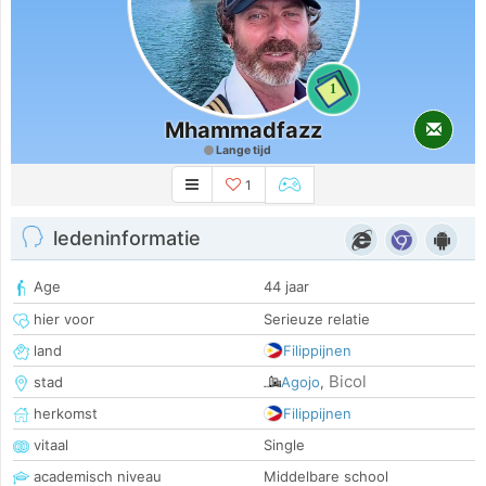
1
Mhammadfazz
Lange tijd
1
ledeninformatie
Age
44 jaar
hier voor
Serieuze relatie
land
Filippijnen
Bicol
stad
Agojo
,
herkomst
Filippijnen
vitaal
Single
academisch niveau
Middelbare school