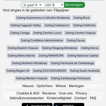
Vind singles in de gebieden van: Filippijnen
Dating Autonomous in Muslim Mindanao
Dating Bicol
Dating Cagayan Valley
Dating Calabarzon
Dating California
Dating Caraga
Dating Central Luzon
Dating Central Visayas
Dating Cordillera Administrative
Dating Davao
Dating Eastern Visayas
Dating Hilagang Mindanao
Dating Ilocos
Dating Metro Manila
Dating MIMAROPA
Dating National Capital
Dating Northern Mindanao
Dating Península de Zamboanga
Dating Region XII
Dating SOCCSKSARGEN
Dating South Australia
Dating Western Visayas
Dating Zamboanga Peninsula
Nieuws
|
Oplichters
|
Winkel
|
Meningen
Cookies & AVG
|
Reclame
|
Over ons
|
Privacy
|
Gebruiksvoorwaarden
|
Kinderveiligheid
|
Contact
|
FAQ