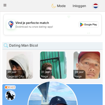
Philippines
Chat
Toggle
Mode
Inloggen
navigation
💖
Vind je perfecte match
💖
Download nu onze dating-app!
💕
💕
Dating Man Bicol
29 jaar
31 jaar
39 jaar
Legazpi City
Naga
Naga
0.4/1