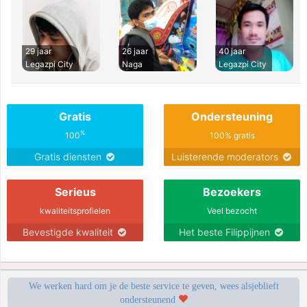
29 jaar
26 jaar
40 jaar
Legazpi City
Naga
Legazpi City
Gratis
Ondersteuning
%
100
100% gratis
Gratis diensten
Luisterende moderators
Serieus
Bezoekers
kwaliteitsprofielen
Veel bezocht
Bevestigde kwaliteit
Het beste Filippijnen
We werken hard om je de beste service te geven, wees alsjeblieft
ondersteunend