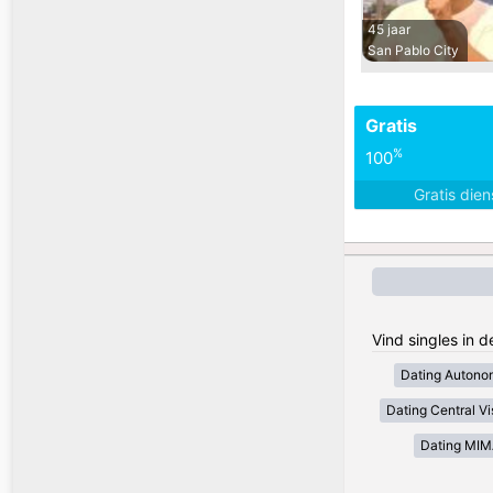
45 jaar
San Pablo City
Gratis
%
100
Gratis die
Vind singles in d
Dating Autono
Dating Central V
Dating MI