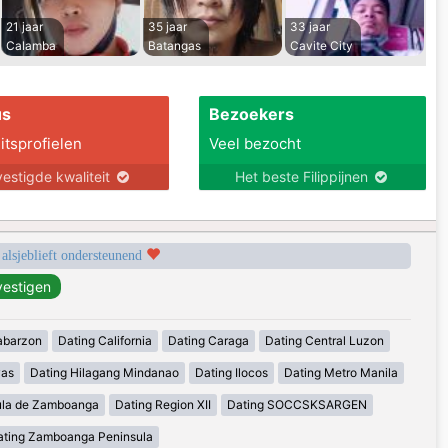
21 jaar
35 jaar
33 jaar
Calamba
Batangas
Cavite City
us
Bezoekers
itsprofielen
Veel bezocht
estigde kwaliteit
Het beste Filippijnen
 alsjeblieft ondersteunend
abarzon
Dating California
Dating Caraga
Dating Central Luzon
yas
Dating Hilagang Mindanao
Dating Ilocos
Dating Metro Manila
ula de Zamboanga
Dating Region XII
Dating SOCCSKSARGEN
ating Zamboanga Peninsula