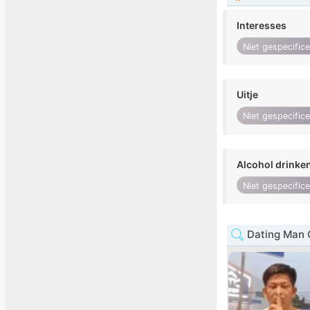
Interesses
Niet gespecific
Uitje
Niet gespecific
Alcohol drinke
Niet gespecific
Dating Man 