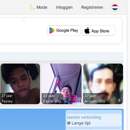
Mode
Inloggen
Registreren
💖
💕
27 jaar
33 jaar
37 jaar
Taytay
Cavite City
Antipolo City
laatste verbinding
Lange tijd