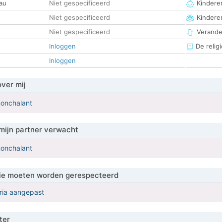
au
Niet gespecificeerd
Kinderen
Niet gespecificeerd
Kindere
Niet gespecificeerd
Verander
Inloggen
De religi
Inloggen
over mij
nonchalant
mijn partner verwacht
nonchalant
 die moeten worden gerespecteerd
eria aangepast
ter