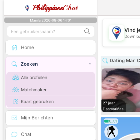
Philippines
Chat
Manila 2026-08-06 14:01
Vind j
Downloa
Home
Dating Man C
Zoeken
Alle profielen
Matchmaker
Kaart gebruiken
27 jaar
Dasmariñas
Mijn Berichten
0.7/1
Chat