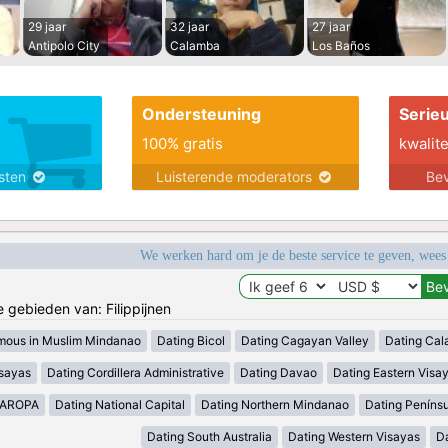
29 jaar
32 jaar
27 jaar
Antipolo City
Calamba
Los Baños
Ondersteuning
Serie
100% gratis
kwalite
nsten
Luisterende moderators
Bev
We werken hard om je de beste service te geven, wees
e gebieden van: Filippijnen
mous in Muslim Mindanao
Dating Bicol
Dating Cagayan Valley
Dating Cal
isayas
Dating Cordillera Administrative
Dating Davao
Dating Eastern Visa
MAROPA
Dating National Capital
Dating Northern Mindanao
Dating Peníns
Dating South Australia
Dating Western Visayas
D