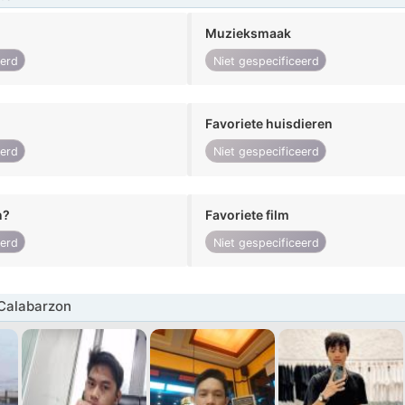
Muzieksmaak
eerd
Niet gespecificeerd
Favoriete huisdieren
eerd
Niet gespecificeerd
n?
Favoriete film
eerd
Niet gespecificeerd
Calabarzon