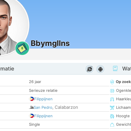
Bbymgllns
0
rmatie
Wat
26 jaar
Op zoek
Serieuze relatie
Ogenkle
Filippijnen
Haarkle
Calabarzon
San Pedro
,
Lichaam
Filippijnen
Hoogte
Single
Gewich