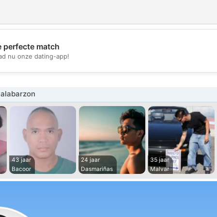
e perfecte match
💖
d nu onze dating-app!
💕
alabarzon
43 jaar
24 jaar
35 jaar
Bacoor
Dasmariñas
Malvar