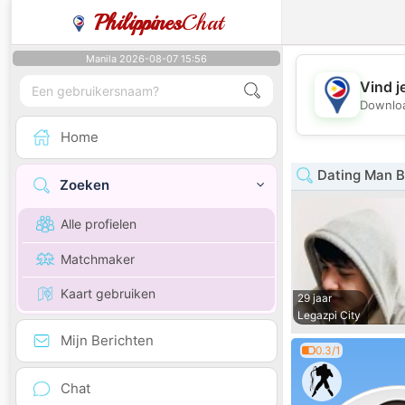
Philippines
Chat
Manila 2026-08-07 15:56
Vind j
Downloa
Home
Dating Man B
Zoeken
Alle profielen
Matchmaker
Kaart gebruiken
29 jaar
Legazpi City
Mijn Berichten
0.3/1
Chat