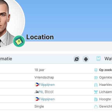
Location
0
rmatie
Wat
18 jaar
Op zoek
Vriendschap
Ogenkle
Filippijnen
Haarkle
Bicol
Pili
,
Lichaam
Filippijnen
Hoogte
Single
Gewich