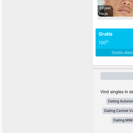
39 jaar
Naga
Gratis
%
100
Gratis die
Vind singles in d
Dating Autono
Dating Central V
Dating MI