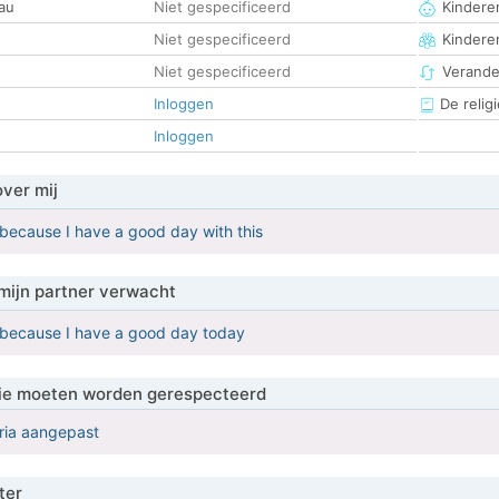
au
Niet gespecificeerd
Kinderen
Niet gespecificeerd
Kindere
Niet gespecificeerd
Verander
Inloggen
De religi
Inloggen
over mij
 because I have a good day with this
mijn partner verwacht
 because I have a good day today
 die moeten worden gerespecteerd
eria aangepast
ter