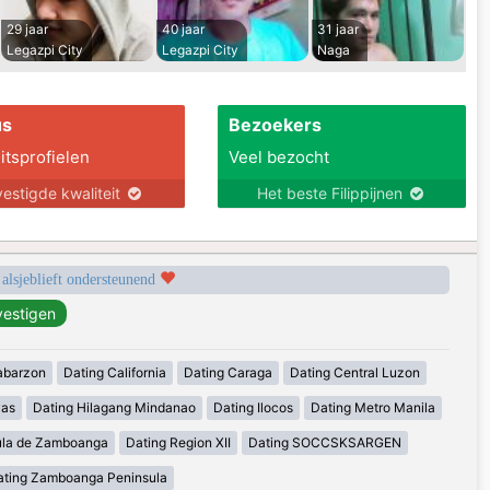
29 jaar
40 jaar
31 jaar
Legazpi City
Legazpi City
Naga
us
Bezoekers
itsprofielen
Veel bezocht
estigde kwaliteit
Het beste Filippijnen
 alsjeblieft ondersteunend
abarzon
Dating California
Dating Caraga
Dating Central Luzon
yas
Dating Hilagang Mindanao
Dating Ilocos
Dating Metro Manila
ula de Zamboanga
Dating Region XII
Dating SOCCSKSARGEN
ating Zamboanga Peninsula