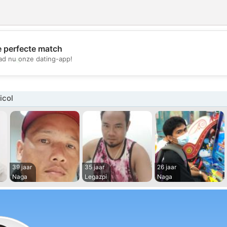
e perfecte match
💖
d nu onze dating-app!
💕
icol
39 jaar
35 jaar
26 jaar
Naga
Legazpi
Naga