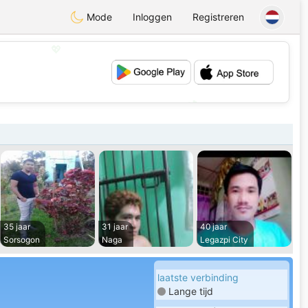
Mode
Inloggen
Registreren
💖
💕
35 jaar
31 jaar
40 jaar
Sorsogon
Naga
Legazpi City
laatste verbinding
Lange tijd