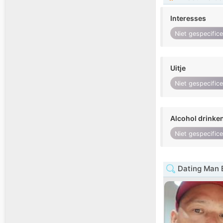
Interesses
Niet gespecific
Uitje
Niet gespecific
Alcohol drinke
Niet gespecific
Dating Man 